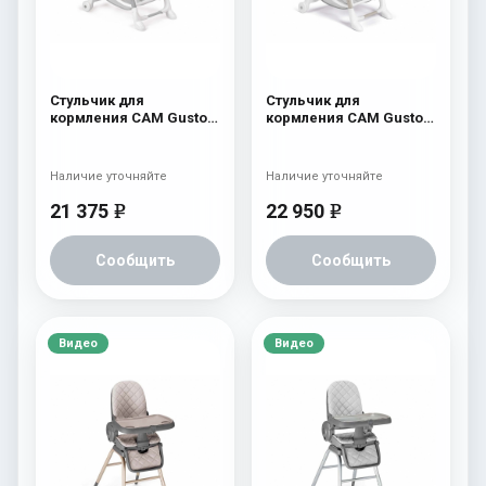
Стульчик для
Стульчик для
кормления CAM Gusto
кормления CAM Gusto
(Easy) 247
(Easy) 260 бежевый с
мишкой и луной
Наличие уточняйте
Наличие уточняйте
21 375
22 950
e
e
Сообщить
Сообщить
Видео
Видео