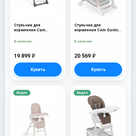
Стульчик для
Стульчик для
кормления Cam
кормления Cam Gusto
Pappananna Icon 258
236
серый
В наличии
В наличии
19 899
20 569
e
e
Купить
Купить
Видео
Видео