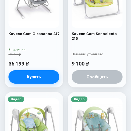
Качели Cam Gironanna 247
Качели Cam Sonnolento
215
В наличии
39 799 р
Наличие уточняйте
36 199
9 100
e
e
Купить
Сообщить
Видео
Видео