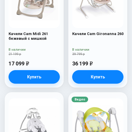
Качели Cam Midi 261
Качели Cam Gironanna 260
бежевый с мишкой
В наличии
В наличии
21 199 р
39 799 р
17 099
36 199
e
e
Купить
Купить
Видео