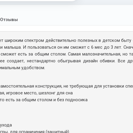
Отзывы
т широким спектром действительно полезных в детском быту о
и малыша. И пользоваться он им сможет с 6 мес до 3 лет. Сна
сможет есть за общим столом. Самая малозначительная, но т
 ее создает, нестандартно обыгрывая дизайн обивки. Все др
симальным удобством.
самостоятельная конструкция, не требующая для установки сп
я, игровое место, шезлонг для сна
 то есть за общим столом и без подносика
 ухода
игры, для ограничения (защитный)