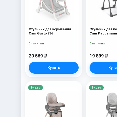
Стульчик для кормления
Стульчик для к
Cam Gusto 236
Cam Pappananna
серый
В наличии
В наличии
20 569
19 899
e
e
Купить
Купи
Видео
Видео