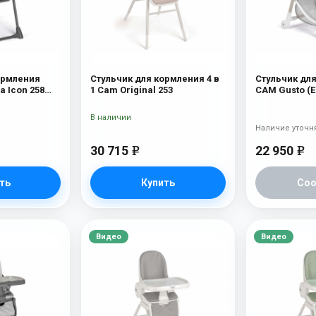
ормления
Стульчик для кормления 4 в
Стульчик дл
 Icon 258
1 Cam Original 253
CAM Gusto (E
бежевый с м
В наличии
Наличие уточн
30 715
22 950
e
e
ть
Купить
Со
Видео
Видео