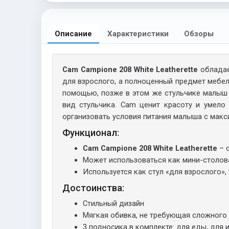
Описание
Характеристики
Обзоры
Cam Campione 208 White Leatherette
обладае
для взрослого, а полноценный предмет мебел
помощью, позже в этом же стульчике малыш 
вид стульчика. Cam ценит красоту и умело
организовать условия питания малыша с мак
Функционал:
Cam Campione 208 White Leatherette
– 
Может использоваться как мини-столова
Используется как стул «для взрослого»,
Достоинства:
Стильный дизайн
Мягкая обивка, не требующая сложного
3 подносика в комплекте: для еды, для 