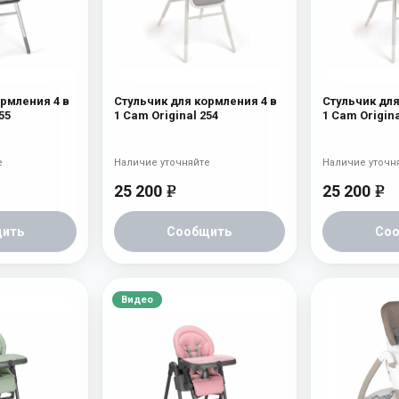
ормления 4 в
Стульчик для кормления 4 в
Стульчик для
55
1 Cam Original 254
1 Cam Origina
е
Наличие уточняйте
Наличие уточн
25 200
25 200
e
e
ить
Сообщить
Со
Видео