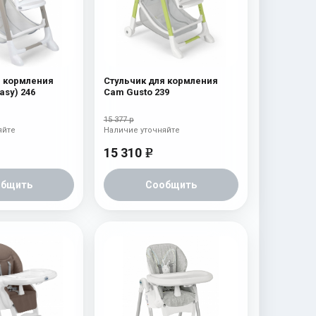
я кормления
Стульчик для кормления
asy) 246
Cam Gusto 239
15 377 р
яйте
Наличие уточняйте
15 310
e
общить
Сообщить