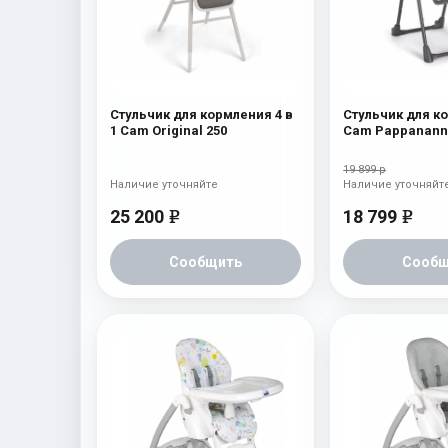
Стульчик для кормления 4 в
Стульчик для к
1 Cam Original 250
Cam Pappananna
мятный
19 899 р
Наличие уточняйте
Наличие уточняйт
25 200
18 799
e
e
Сообщить
Сообщ