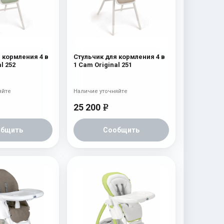
 кормления 4 в
Стульчик для кормления 4 в
l 252
1 Cam Original 251
яйте
Наличие уточняйте
25 200
e
общить
Сообщить