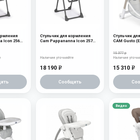
ормления
Стульчик для кормления
Стульчик дл
 Icon 256
Cam Pappananna Icon 257
CAM Gusto (E
розовый
15 377 р
е
Наличие уточняйте
Наличие уточн
18 190
15 310
e
e
ить
Сообщить
Со
Видео