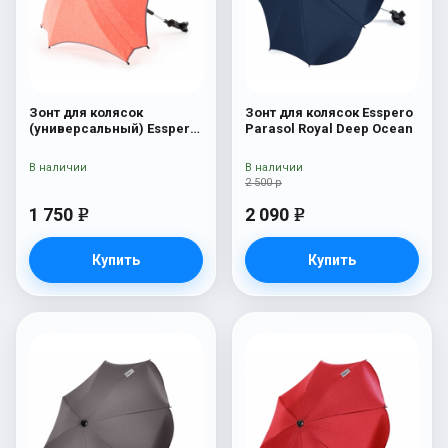
Зонт для колясок
Зонт для колясок Esspero
(универсальный) Esspero
Parasol Royal Deep Ocean
Linen Carrot
В наличии
В наличии
2 500 р
1 750
2 090
e
e
Купить
Купить