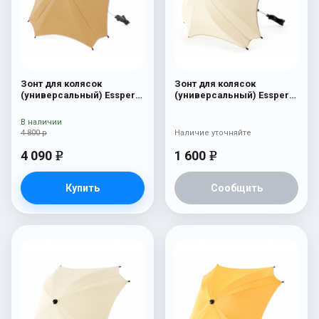
Зонт для колясок
Зонт для колясок
(универсальный) Esspero
(универсальный) Esspero
Leatherette Dark Beige
Beige
В наличии
4 800 р
Наличие уточняйте
4 090
1 600
e
e
Купить
Сообщить