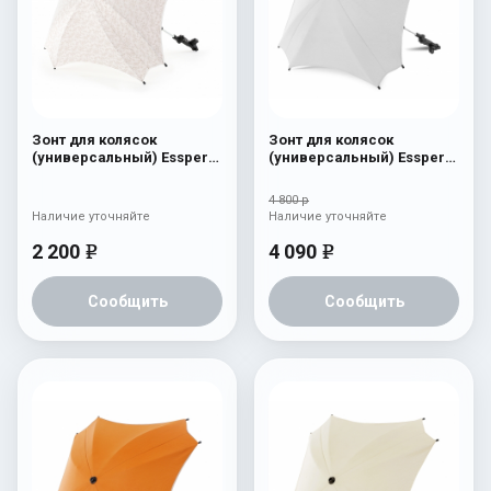
Зонт для колясок
Зонт для колясок
(универсальный) Esspero
(универсальный) Esspero
"Flowers Line" Lilies
Leatherette White
4 800 р
Наличие уточняйте
Наличие уточняйте
2 200
4 090
e
e
Сообщить
Сообщить