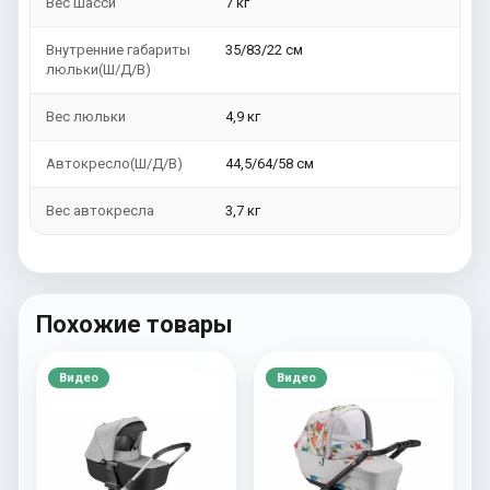
Вес шасси
7 кг
Внутренние габариты
35/83/22 см
люльки(Ш/Д/В)
Вес люльки
4,9 кг
Автокресло(Ш/Д/В)
44,5/64/58 см
Вес автокресла
3,7 кг
Похожие товары
Видео
Видео