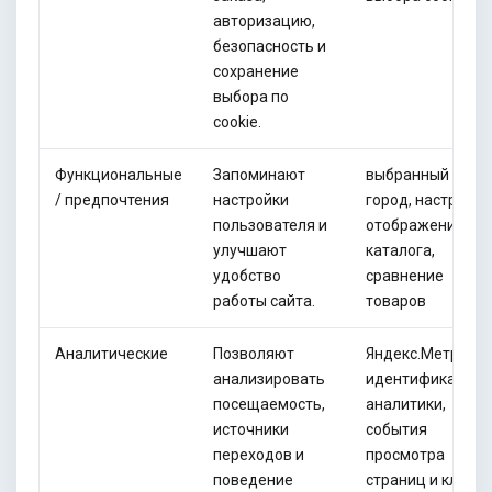
авторизацию,
безопасность и
сохранение
выбора по
cookie.
Функциональные
Запоминают
выбранный
/ предпочтения
настройки
город, настройки
пользователя и
отображения
улучшают
каталога,
удобство
сравнение
работы сайта.
товаров
Аналитические
Позволяют
Яндекс.Метрика,
анализировать
идентификаторы
посещаемость,
аналитики,
источники
события
переходов и
просмотра
поведение
страниц и кликов