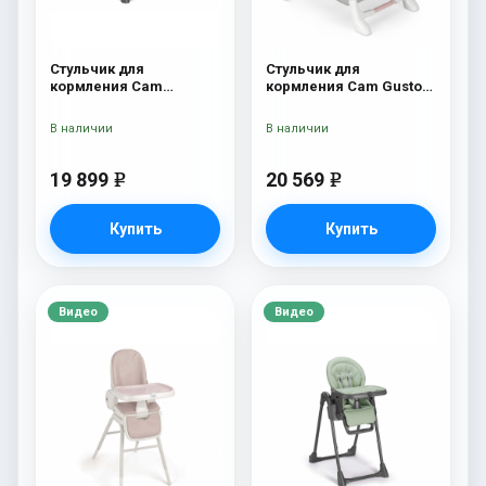
Стульчик для
Стульчик для
кормления Cam
кормления Cam Gusto
Pappananna Icon 258
236
серый
В наличии
В наличии
19 899
20 569
e
e
Купить
Купить
Видео
Видео