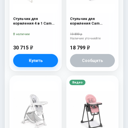
Стульчик для
Стульчик для
кормления 4 в 1 Cam
кормления Cam
Original 253
Pappananna Icon 256
мятный
В наличии
19 899 р
Наличие уточняйте
30 715
18 799
e
e
Купить
Сообщить
Видео