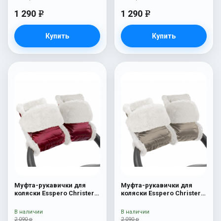
1 290
1 290
e
e
Купить
Купить
Муфта-рукавички для
Муфта-рукавички для
коляски Esspero Christer
коляски Esspero Christer
(Натуральная шерсть)
(Натуральная шерсть)
Ruby
Almond
В наличии
В наличии
2 090 р
2 090 р