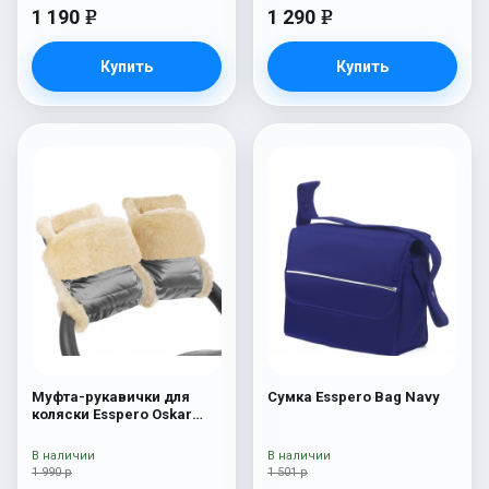
1 190
1 290
e
e
Купить
Купить
Муфта-рукавички для
Сумка Esspero Bag Navy
коляски Esspero Oskar
(Натуральная шерсть)
Graphite
В наличии
В наличии
1 990 р
1 501 р