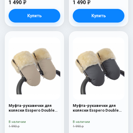
1 490
1 490
e
e
Купить
Купить
Муфта-рукавички для
Муфта-рукавички для
коляски Esspero Double
коляски Esspero Double
(Натуральная шерсть)
(Натуральная шерсть)
Beige
Grey
В наличии
В наличии
1 990 р
1 990 р