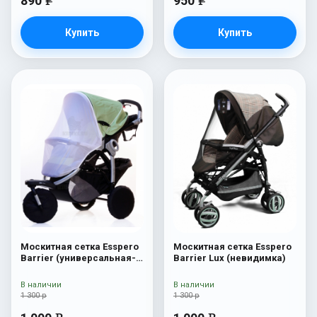
890
950
e
e
Купить
Купить
Москитная сетка Esspero
Москитная сетка Esspero
Barrier (универсальная-
Barrier Lux (невидимка)
прогулка) White
В наличии
В наличии
1 300 р
1 300 р