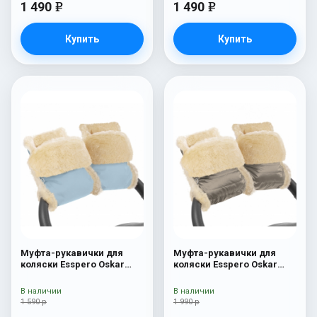
1 490
1 490
e
e
Купить
Купить
Муфта-рукавички для
Муфта-рукавички для
коляски Esspero Oskar
коляски Esspero Oskar
(Натуральная шерсть)
(Натуральная шерсть)
Blue Mountain
Almond
В наличии
В наличии
1 590 р
1 990 р