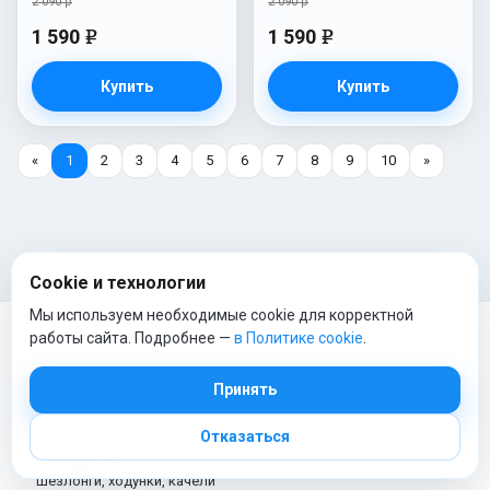
2 090 р
2 090 р
1 590
1 590
e
e
Купить
Купить
«
1
2
3
4
5
6
7
8
9
10
»
Cookie и технологии
Мы используем необходимые cookie для корректной
работы сайта. Подробнее —
в Политике cookie
.
ТОП КАТЕГОРИИ
Принять
Отказаться
Коляски
Автокресла
Шезлонги, ходунки, качели