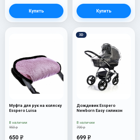
Купить
Купить
3D
Муфта для рук на коляску
Дождевик Esspero
Esspero Luisa
Newborn Easy силикон
В наличии
В наличии
950 р
700 р
650
699
e
e