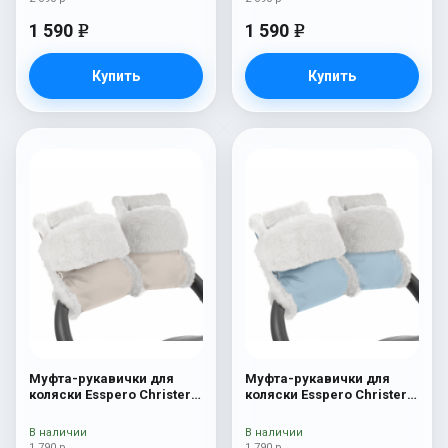
1 590
1 590
e
e
Купить
Купить
Муфта-рукавички для
Муфта-рукавички для
коляски Esspero Christer
коляски Esspero Christer
(Натуральная шерсть)
(Натуральная шерсть)
Beige
Blue Mountain
В наличии
В наличии
1 790 р
1 790 р