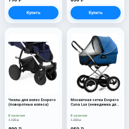
Купить
Купить
Чехлы для колес Esspero
Москитная сетка Esspero
(поворотные колеса)
Cuna Lux (невидимка для
люльки)
В наличии
В наличии
1 100 р
1 200 р