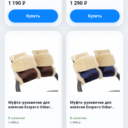
1 190
1 290
e
e
Купить
Купить
Муфта-рукавички для
Муфта-рукавички для
коляски Esspero Oskar
коляски Esspero Oskar
(Натуральная шерсть)
(Натуральная шерсть)
Mocca
Cosmic
В наличии
В наличии
1 990 р
1 990 р