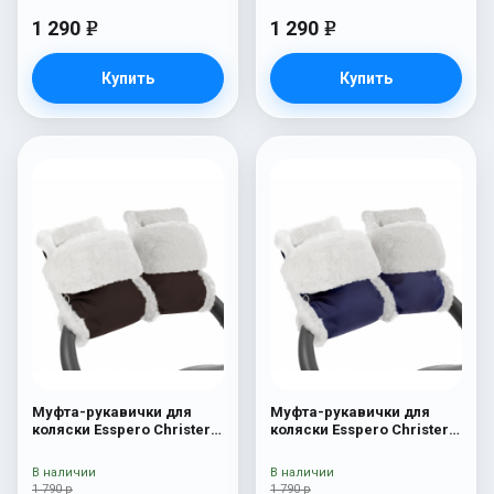
1 290
1 290
e
e
Купить
Купить
Муфта-рукавички для
Муфта-рукавички для
коляски Esspero Christer
коляски Esspero Christer
(Натуральная шерсть)
(Натуральная шерсть)
Chocolat
Navy
В наличии
В наличии
1 790 р
1 790 р