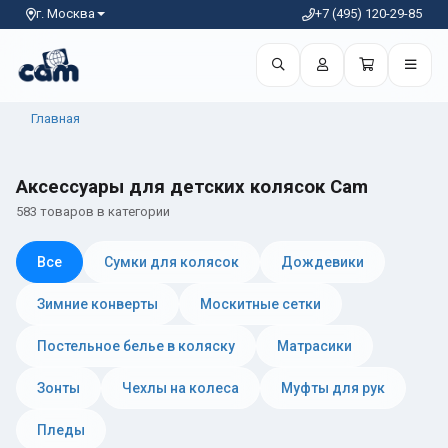
г. Москва
+7 (495) 120-29-85
Главная
Аксессуары для детских колясок Cam
583 товаров в категории
Все
Сумки для колясок
Дождевики
Зимние конверты
Москитные сетки
Постельное белье в коляску
Матрасики
Зонты
Чехлы на колеса
Муфты для рук
Пледы