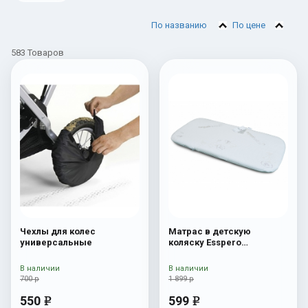
По названию
По цене
583 Товаров
Чехлы для колес
Матрас в детскую
универсальные
коляску Esspero
Hollofayber Latex Navetta
XL
В наличии
В наличии
700 р
1 899 р
550
599
e
e