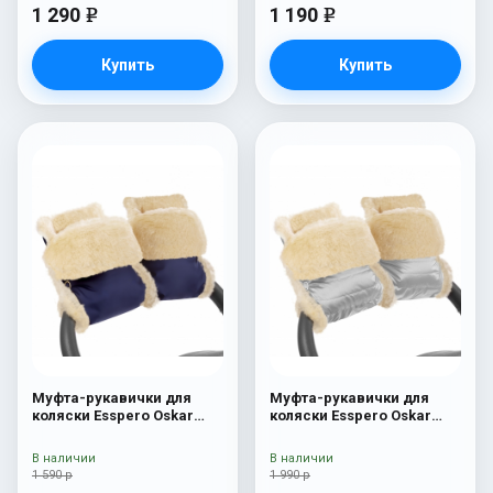
1 290
1 190
e
e
Купить
Купить
Муфта-рукавички для
Муфта-рукавички для
коляски Esspero Oskar
коляски Esspero Oskar
(Натуральная шерсть)
(Натуральная шерсть)
Navy
Silver
В наличии
В наличии
1 590 р
1 990 р