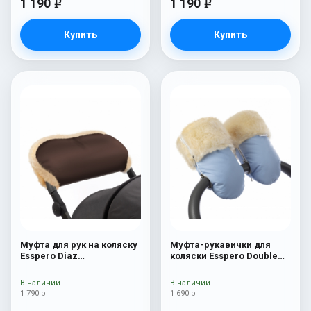
1 190
1 190
e
e
Купить
Купить
Муфта для рук на коляску
Муфта-рукавички для
Esspero Diaz
коляски Esspero Double
(Натуральная шерсть)
(Натуральная шерсть)
Chocolat
Blue Mountain
В наличии
В наличии
1 790 р
1 690 р