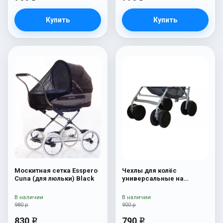
Купить
Купить
Москитная сетка Esspero
Чехлы для колёс
Cuna (для люльки) Black
универсальные на
коляски-трости
В наличии
В наличии
980 р
900 р
830
790
e
e