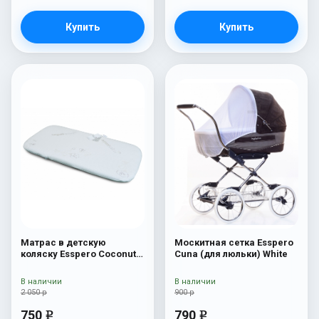
Купить
Купить
Матрас в детскую
Москитная сетка Esspero
коляску Esspero Coconut
Cuna (для люльки) White
Latex Navetta XL
В наличии
В наличии
2 050 р
900 р
750
790
e
e