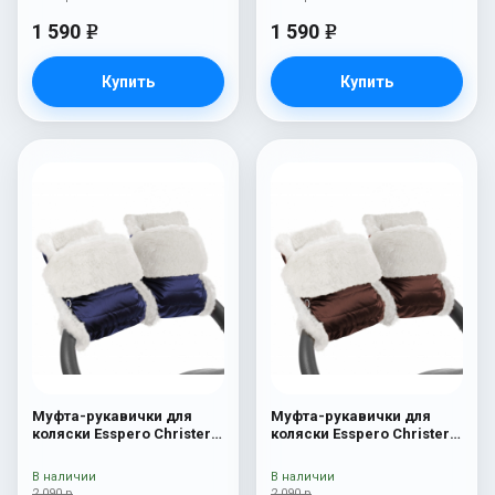
1 590
1 590
e
e
Купить
Купить
Муфта-рукавички для
Муфта-рукавички для
коляски Esspero Christer
коляски Esspero Christer
(Натуральная шерсть)
(Натуральная шерсть)
Cosmic
Mocca
В наличии
В наличии
2 090 р
2 090 р