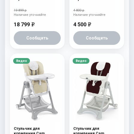
Pappananna Icon 256
c26
мятный
19 899 р
4 800 р
Наличие уточняйте
Наличие уточняйте
18 799
4 500
e
e
Сообщить
Сообщить
Видео
Видео
Стульчик для
Стульчик для
кормления Cam
кормления Cam