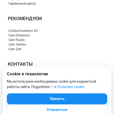
Сервисный центр
РЕКОМЕНДУЕМ
Cortina Evolution X3
Cam Dinamico
Cam Fluido
Cam Techno
Cam Zen
КОНТАКТЫ
Cookie и технологии
+7 (495) 120-29-85
info@cam-official-store.ru
Мы используем необходимые cookie для корректной
работы сайта. Подробнее —
в Политике cookie
.
cam-official-store - Официальный сайт
Принять
Отказаться
© 2026 cam-official-store.ru