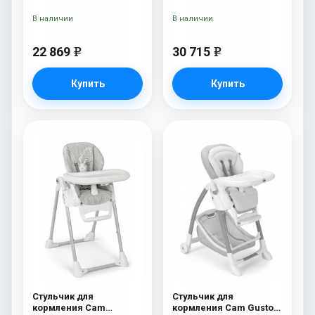
Campione 208 White
Original 253
Leatherette
В наличии
В наличии
22 869
30 715
e
e
Купить
Купить
Стульчик для
Стульчик для
кормления Cam
кормления Cam Gusto