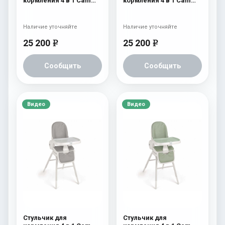
кормления 4 в 1 Cam
кормления 4 в 1 Cam
Original 256
Original 255
Наличие уточняйте
Наличие уточняйте
25 200
25 200
e
e
Сообщить
Сообщить
Видео
Видео
Стульчик для
Стульчик для