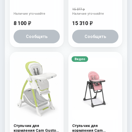
Plus 222
(Easy) 246
15 377 р
Наличие уточняйте
Наличие уточняйте
8 100
15 310
e
e
Сообщить
Сообщить
Видео
Стульчик для
Стульчик для
кормления Cam Gusto
кормления Cam