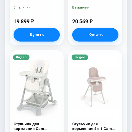
Pappananna Icon 258
236
серый
В наличии
В наличии
19 899
20 569
e
e
Купить
Купить
Видео
Видео
Стульчик для
Стульчик для
кормления Cam
кормления 4 в 1 Cam