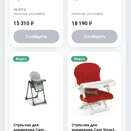
239
Pappananna Icon 257
розовый
15 377 р
Наличие уточняйте
Наличие уточняйте
15 310
18 190
e
e
Сообщить
Сообщить
Видео
Видео
Стульчик для
Стульчик для
кормления Cam
кормления Cam Smarty