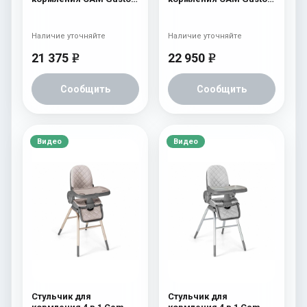
(Easy) 247
(Easy) 260 бежевый с
мишкой и луной
Наличие уточняйте
Наличие уточняйте
21 375
22 950
e
e
Сообщить
Сообщить
Видео
Видео
Стульчик для
Стульчик для