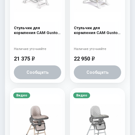
Стульчик для
Стульчик для
кормления CAM Gusto
кормления CAM Gusto
(Easy) 247
(Easy) 260 бежевый с
мишкой и луной
Наличие уточняйте
Наличие уточняйте
21 375
22 950
e
e
Сообщить
Сообщить
Видео
Видео