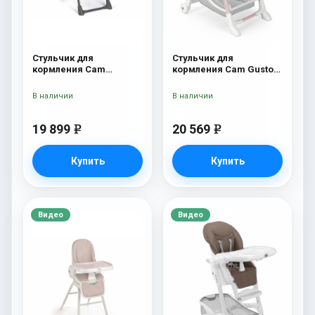
Стульчик для
Стульчик для
кормления Cam
кормления Cam Gusto
Pappananna Icon 258
236
серый
В наличии
В наличии
19 899
20 569
e
e
Купить
Купить
Видео
Видео