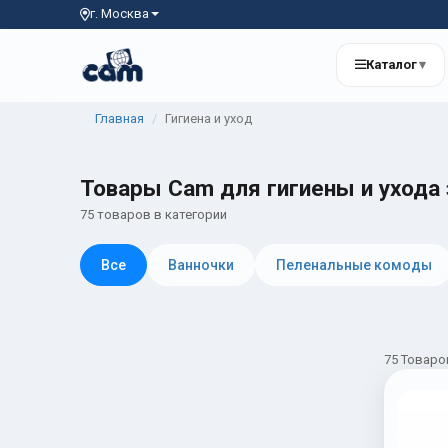
г. Москва
Каталог
▾
Главная
Гигиена и уход
Товары Cam для гигиены и ухода
75 товаров в категории
Все
Ванночки
Пеленальные комоды
75 Товаро