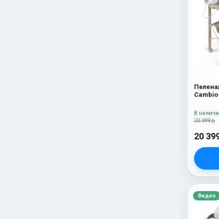
Пелена
Cambio
В налич
22 399 р
20 39
Видео