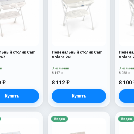
льный столик Cam
Пеленальный столик Cam
Пелена
247
Volare 241
Volare 
ии
В наличии
В налич
8 147 р
8 258 р
0
8 112
8 100
e
e
Купить
Купить
Видео
Видео