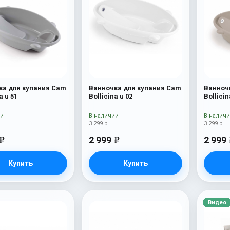
ка для купания Cam
Ванночка для купания Cam
Ванноч
a u 51
Bollicina u 02
Bollicin
ии
В наличии
В налич
3 299 р
3 299 р
2 999
2 999
e
e
Купить
Купить
Видео