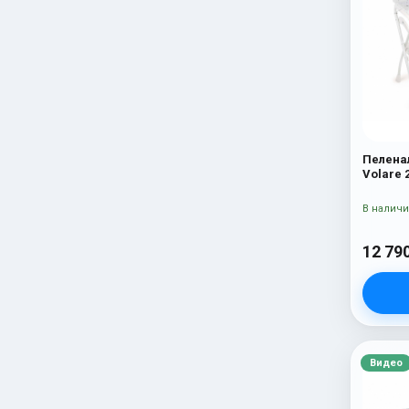
Пелена
Volare 
В налич
12 79
Видео