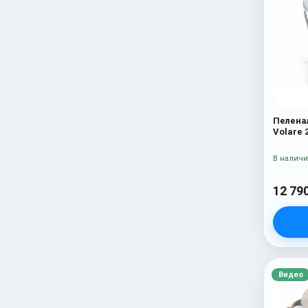
Пелена
Volare 
В налич
12 79
Видео