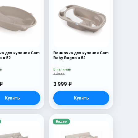
ка для купания Cam
Ванночка для купания Cam
a u 52
Baby Bagno u 52
ии
В наличии
4 399 р
3 999
e
e
Купить
Купить
Видео