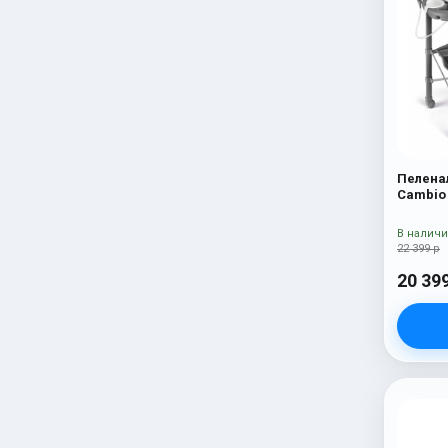
Пелена
Cambio
В налич
22 399 р
20 39