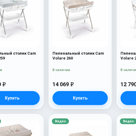
льный столик Cam
Пеленальный столик Cam
Пелена
259
Volare 260
Volare 
ии
В наличии
В налич
0
14 069
12 79
e
e
Купить
Купить
Видео
Видео