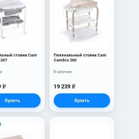
льный столик Cam
Пеленальный столик Cam
 247
Cambio 260
ии
В наличии
9
19 239
e
e
Купить
Купить