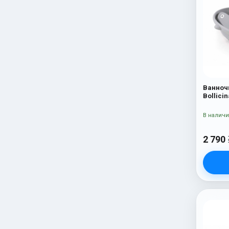
Ванноч
Bollicin
В налич
2 790