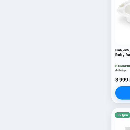
Ванноч
Baby Ba
В налич
4 399 р
3 999
Видео