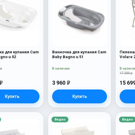
ка для купания Cam
Ванночка для купания Cam
Пелена
gno u 02
Baby Bagno u 51
Volare 
мишко
ии
В наличии
В налич
17 200 р
3 960
15 69
e
e
Купить
Купить
Видео
Видео