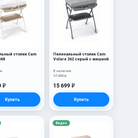
льный столик Cam
Пеленальный столик Cam
248
Volare 262 серый с мишкой
ии
В наличии
17 200 р
0
15 699
e
e
Купить
Купить
Видео