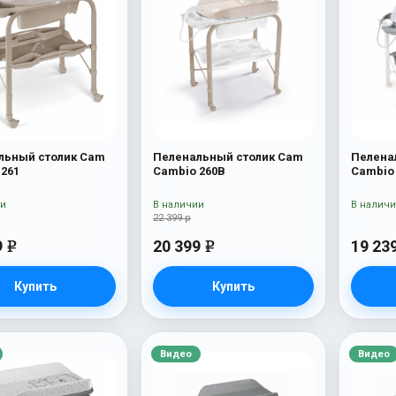
льный столик Cam
Пеленальный столик Cam
Пелена
 261
Cambio 260B
Cambio
ии
В наличии
В налич
22 399 р
9
20 399
19 23
e
e
Купить
Купить
Видео
Видео