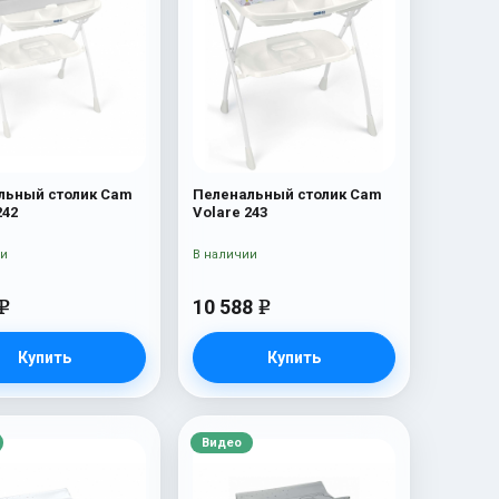
льный столик Cam
Пеленальный столик Cam
242
Volare 243
ии
В наличии
10 588
e
e
Купить
Купить
Видео