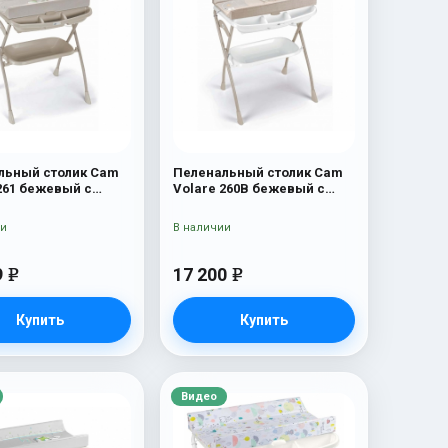
льный столик Cam
Пеленальный столик Cam
261 бежевый с
Volare 260B бежевый с
й
мишкой и луной
ии
В наличии
9
17 200
e
e
Купить
Купить
Видео