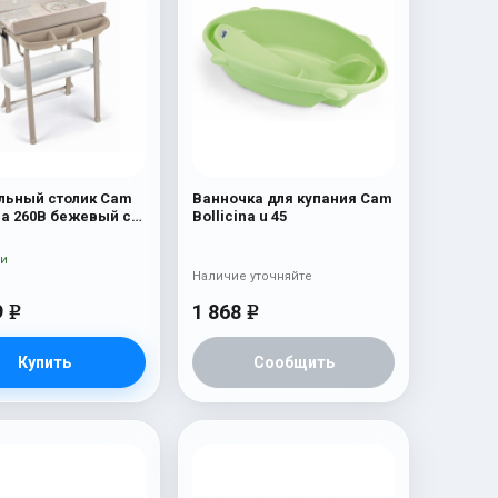
льный столик Cam
Ванночка для купания Cam
pa 260B бежевый с
Bollicina u 45
 и луной
ии
Наличие уточняйте
9
1 868
e
e
Купить
Сообщить