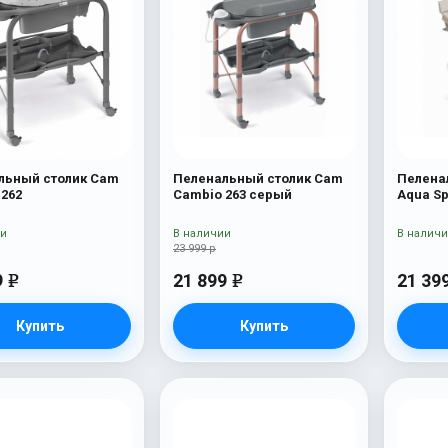
льный столик Cam
Пеленальный столик Cam
Пелена
 262
Cambio 263 серый
Aqua S
мишкой
ии
В наличии
В налич
23 999 р
9
21 899
21 39
e
e
Купить
Купить