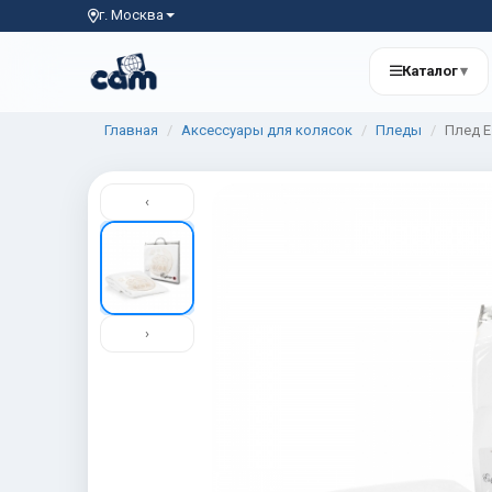
г. Москва
Каталог
▾
Главная
Аксессуары для колясок
Пледы
Плед E
‹
›