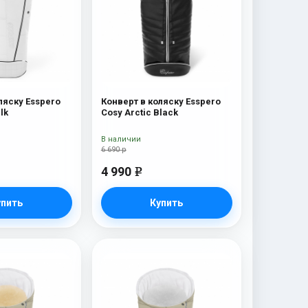
ляску Esspero
Конверт в коляску Esspero
lk
Cosy Arctic Black
В наличии
6 690 р
4 990
e
упить
Купить