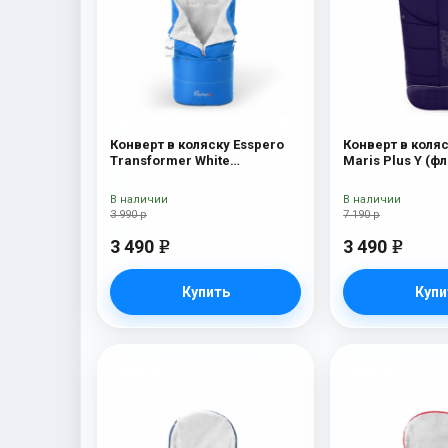
Конверт в коляску Esspero
Конверт в коляс
Transformer White
Maris Plus Y (фл
(натуральная 100% шерсть)
натуральный ме
Blue Mountain
В наличии
В наличии
3 990 р
7 190 р
3 490
3 490
e
e
Купить
Купи