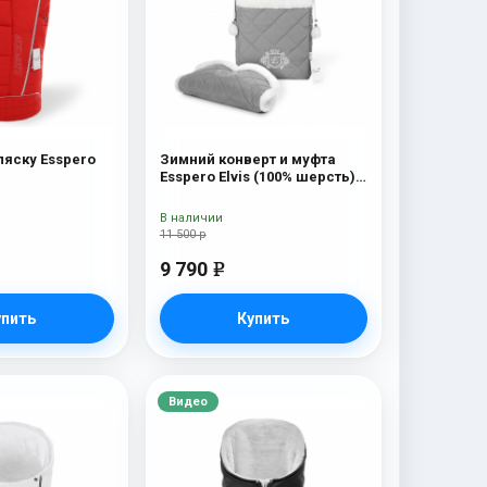
ляску Esspero
Зимний конверт и муфта
Esspero Elvis (100% шерсть)
L-Grey
В наличии
11 500 р
9 790
e
упить
Купить
Видео