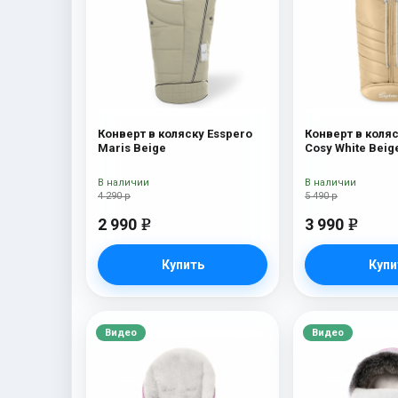
Конверт в коляску Esspero
Конверт в коляс
Maris Beige
Cosy White Beig
В наличии
В наличии
4 290 р
5 490 р
2 990
3 990
e
e
Купить
Купи
Видео
Видео