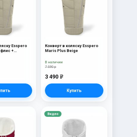
ляску Esspero
Конверт в коляску Esspero
(флис +
Maris Plus Beige
 мех) Beige
В наличии
7 590 р
3 490
e
упить
Купить
Видео