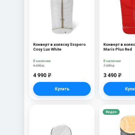
Конверт в коляску Esspero
Конверт в коляс
Cosy Lux White
Maris Plus Red
В наличии
В наличии
6 690 р
7 590 р
4 990
3 490
e
e
Купить
Купи
Видео