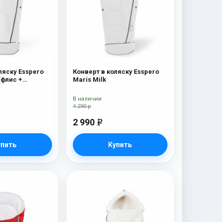
ляску Esspero
Конверт в коляску Esspero
(флис +
Maris Milk
мех) Milk
В наличии
4 290 р
2 990
e
упить
Купить