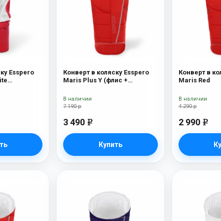
ку Esspero
Конверт в коляску Esspero
Конверт в ко
ite
Maris Plus Y (флис +
Maris Red
00% шерсть)
натуральный мех) Red
В наличии
В наличии
7 190 р
4 290 р
3 490
2 990
e
e
ть
Купить
К