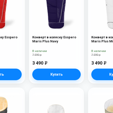
ку Esspero
Конверт в коляску Esspero
Конверт в ко
Maris Plus Navy
Maris Plus Mi
В наличии
В наличии
7 590 р
7 590 р
3 490
3 490
e
e
ть
Купить
К