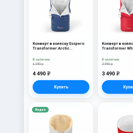
Конверт в коляску Esspero
Конверт в коляс
Transformer Arctic
Transformer Wh
(натуральная 100% шерсть)
(натуральная 1
Navy
Red
В наличии
В наличии
6 590 р
3 990 р
4 490
3 490
e
e
Купить
Купи
Видео