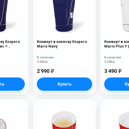
ку Esspero
Конверт в коляску Esspero
Конверт в ко
ис +
Maris Navy
Maris Plus Y 
х) Navy
натуральный 
В наличии
В наличии
4 290 р
7 190 р
2 990
3 490
e
e
ть
Купить
К