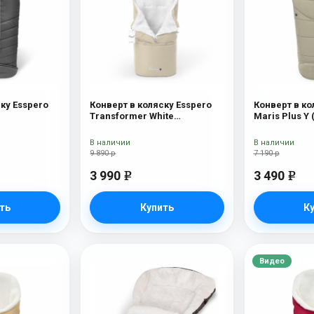
ку Esspero
Конверт в коляску Esspero
Конверт в ко
Transformer White
Maris Plus Y 
(натуральная 100% шерсть)
натуральный
Beige
В наличии
В наличии
9 890 р
7 190 р
3 990
3 490
e
e
ть
Купить
К
Видео