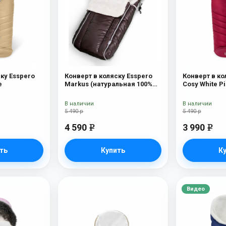
ку Esspero
Конверт в коляску Esspero
Конверт в ко
e
Markus (натуральная 100%
Cosy White P
шерсть) Chocolat
В наличии
В наличии
5 490 р
5 490 р
4 590
3 990
e
e
ть
Купить
К
Видео