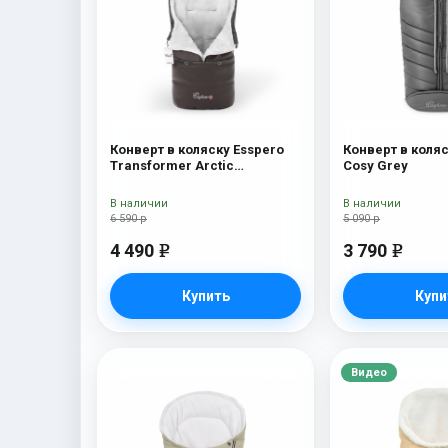
Конверт в коляску Esspero
Конверт в коляс
Transformer Arctic
Cosy Grey
(натуральная 100% шерсть)
Chocolat
В наличии
В наличии
6 590 р
5 090 р
4 490
3 790
e
e
Купить
Купи
Видео