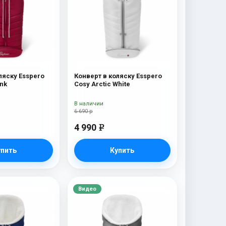
ляску Esspero
Конверт в коляску Esspero
ink
Cosy Arctic White
В наличии
6 690 р
4 990
e
упить
Купить
Видео