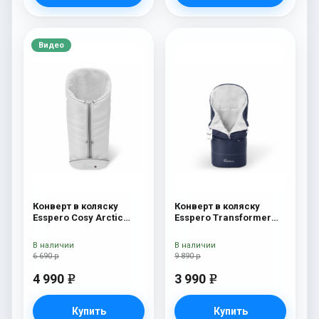
Видео
Конверт в коляску
Конверт в коляску
Esspero Cosy Arctic
Esspero Transformer
White
White (натуральная
100% шерсть) Navy
В наличии
В наличии
6 690 р
9 890 р
4 990
3 990
e
e
Купить
Купить