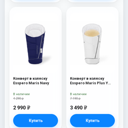
Конверт в коляску
Конверт в коляску
Esspero Maris Navy
Esspero Maris Plus Y
(флис + натуральный
мех) Milk
В наличии
В наличии
4 290 р
7 190 р
2 990
3 490
e
e
Купить
Купить