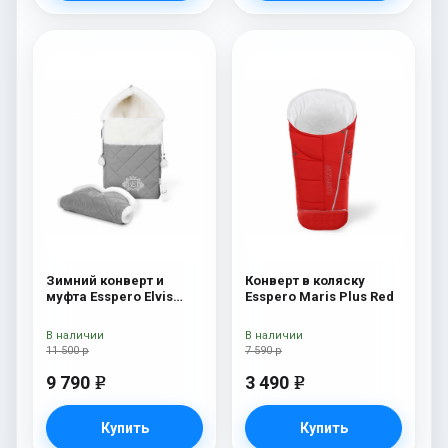
Зимний конверт и
Конверт в коляску
муфта Esspero Elvis
Esspero Maris Plus Red
(100% шерсть) L-Grey
В наличии
В наличии
11 500 р
7 590 р
9 790
3 490
e
e
Купить
Купить