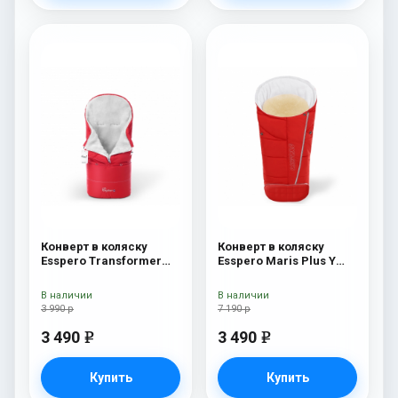
Конверт в коляску
Конверт в коляску
Esspero Transformer
Esspero Maris Plus Y
White (натуральная
(флис + натуральный
100% шерсть) Red
мех) Red
В наличии
В наличии
3 990 р
7 190 р
3 490
3 490
e
e
Купить
Купить