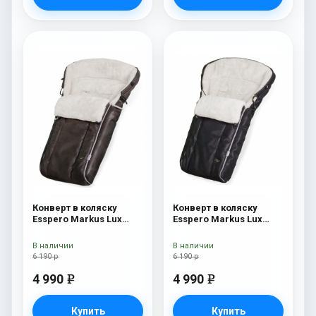
Конверт в коляску
Конверт в коляску
Esspero Markus Lux
Esspero Markus Lux
(натуральная 100%
(натуральная 100%
овечья шерсть) Brown
овечья шерсть) Black
В наличии
В наличии
6 190 р
6 190 р
4 990
4 990
e
e
Купить
Купить