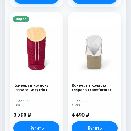
Видео
Конверт в коляску
Конверт в коляску
Esspero Cosy Pink
Esspero Transformer
Arctic (натуральная
100% шерсть)
В наличии
В наличии
Cappuccino
5 090 р
6 590 р
3 790
4 490
e
e
Купить
Купить