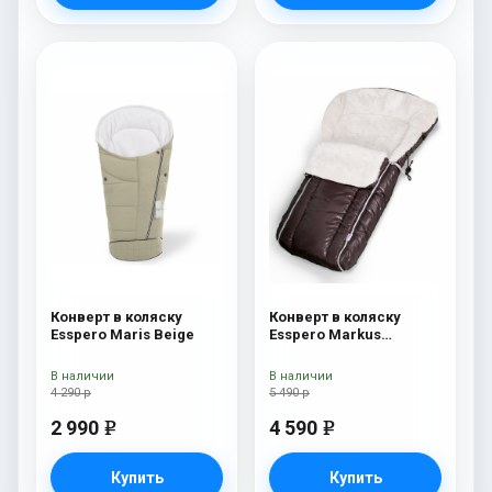
Конверт в коляску
Конверт в коляску
Esspero Maris Beige
Esspero Markus
(натуральная 100%
шерсть) Chocolat
В наличии
В наличии
4 290 р
5 490 р
2 990
4 590
e
e
Купить
Купить