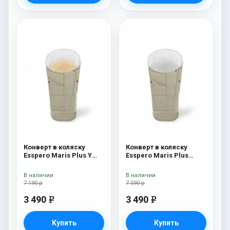
Конверт в коляску
Конверт в коляску
Esspero Maris Plus Y
Esspero Maris Plus
(флис + натуральный
Beige
мех) Beige
В наличии
В наличии
7 190 р
7 590 р
3 490
3 490
e
e
Купить
Купить