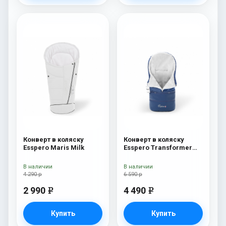
Конверт в коляску
Конверт в коляску
Esspero Maris Milk
Esspero Transformer
Arctic (натуральная
100% шерсть) Navy
В наличии
В наличии
4 290 р
6 590 р
2 990
4 490
e
e
Купить
Купить