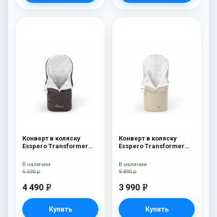
Конверт в коляску
Конверт в коляску
Esspero Transformer
Esspero Transformer
Arctic (натуральная
White (натуральная
100% шерсть) Chocolat
100% шерсть) Beige
В наличии
В наличии
6 590 р
9 890 р
4 490
3 990
e
e
Купить
Купить