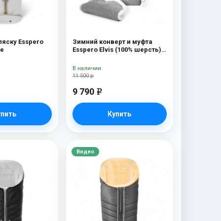
ляску Esspero
Зимний конверт и муфта
te
Esspero Elvis (100% шерсть)
L-Grey
В наличии
11 500 р
9 790
e
упить
Купить
Видео