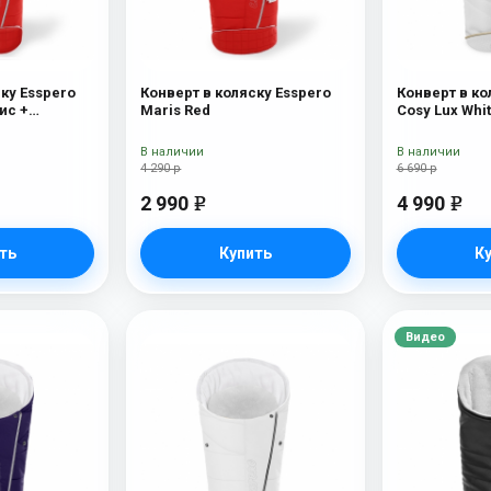
ку Esspero
Конверт в коляску Esspero
Конверт в ко
ис +
Maris Red
Cosy Lux Whi
х) Red
В наличии
В наличии
4 290 р
6 690 р
2 990
4 990
e
e
ть
Купить
К
Видео