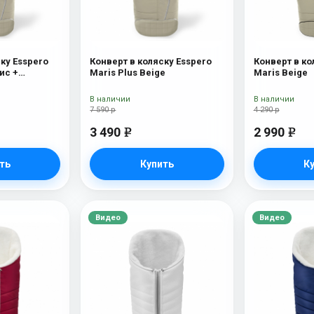
ку Esspero
Конверт в коляску Esspero
Конверт в ко
ис +
Maris Plus Beige
Maris Beige
х) Beige
В наличии
В наличии
7 590 р
4 290 р
3 490
2 990
e
e
ть
Купить
К
Видео
Видео