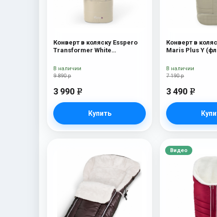
Конверт в коляску Esspero
Конверт в коляс
Transformer White
Maris Plus Y (фл
(натуральная 100% шерсть)
натуральный ме
Beige
В наличии
В наличии
9 890 р
7 190 р
3 990
3 490
e
e
Купить
Купи
Видео