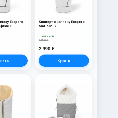
ляску Esspero
Конверт в коляску Esspero
(флис +
Maris Milk
мех) Milk
В наличии
4 290 р
2 990
e
упить
Купить