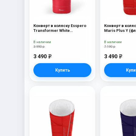
Конверт в коляску Esspero
Конверт в коляс
Transformer White
Maris Plus Y (фл
(натуральная 100% шерсть)
натуральный ме
Red
В наличии
В наличии
3 990 р
7 190 р
3 490
3 490
e
e
Купить
Купи