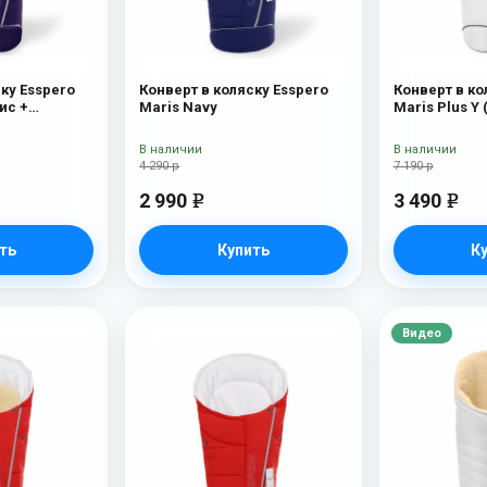
ку Esspero
Конверт в коляску Esspero
Конверт в ко
ис +
Maris Navy
Maris Plus Y 
х) Navy
натуральный 
В наличии
В наличии
4 290 р
7 190 р
2 990
3 490
e
e
ть
Купить
К
Видео