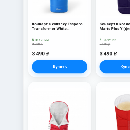
Конверт в коляску Esspero
Конверт в коляс
Transformer White
Maris Plus Y (фл
(натуральная 100% шерсть)
натуральный ме
Blue Mountain
В наличии
В наличии
3 990 р
7 190 р
3 490
3 490
e
e
Купить
Купи