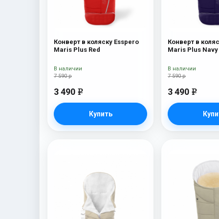
Конверт в коляску Esspero
Конверт в коляс
Maris Plus Red
Maris Plus Navy
В наличии
В наличии
7 590 р
7 590 р
3 490
3 490
e
e
Купить
Купи