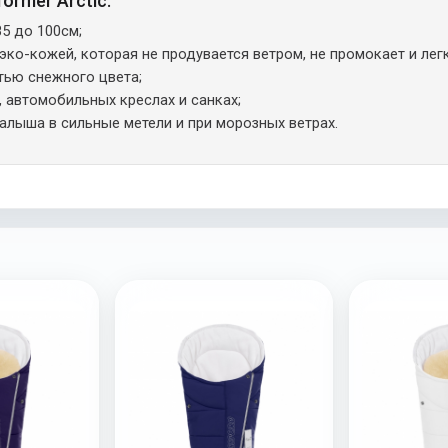
ormer Arctic:
5 до 100см;
ко-кожей, которая не продувается ветром, не промокает и легк
тью снежного цвета;
, автомобильных креслах и санках;
алыша в сильные метели и при морозных ветрах.