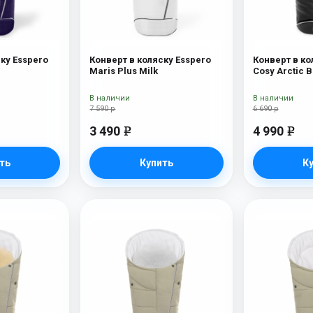
ку Esspero
Конверт в коляску Esspero
Конверт в ко
Maris Plus Milk
Cosy Arctic B
В наличии
В наличии
7 590 р
6 690 р
3 490
4 990
e
e
ть
Купить
К