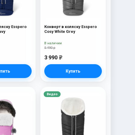
ляску Esspero
Конверт в коляску Esspero
avy
Cosy White Grey
В наличии
5 490 р
3 990
e
упить
Купить
Видео