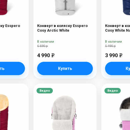
ку Esspero
Конверт в коляску Esspero
Конверт в ко
Cosy Arctic White
Cosy White N
В наличии
В наличии
6 690 р
5 490 р
4 990
3 990
e
e
ть
Купить
К
Видео
Видео