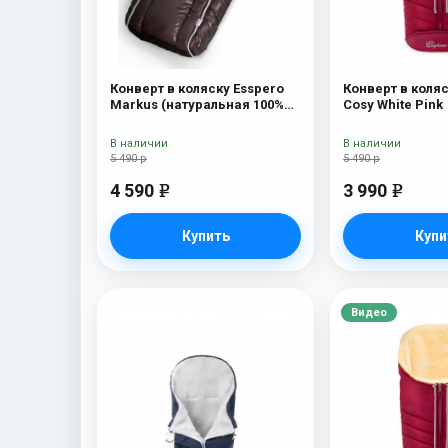
Конверт в коляску Esspero
Конверт в коляс
Markus (натуральная 100%
Cosy White Pink
шерсть) Chocolat
В наличии
В наличии
5 490 р
5 490 р
4 590
3 990
e
e
Купить
Купи
Видео