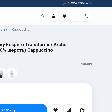
+7 (495) 120-29-85
рсть)
Cappuccino
ку Esspero Transformer Arctic
00% шерсть) Cappuccino
Cappuccino
В корзину