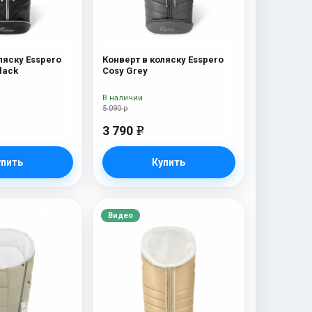
ляску Esspero
Конверт в коляску Esspero
lack
Cosy Grey
В наличии
5 090 р
3 790
e
упить
Купить
Видео