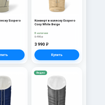
ляску Esspero
Конверт в коляску Esspero
Cosy White Beige
В наличии
5 490 р
3 990
e
упить
Купить
Видео