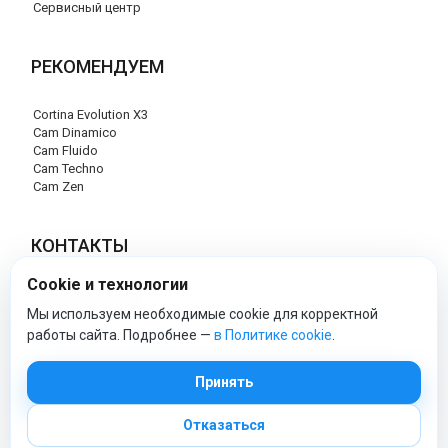
Сервисный центр
РЕКОМЕНДУЕМ
Cortina Evolution X3
Cam Dinamico
Cam Fluido
Cam Techno
Cam Zen
КОНТАКТЫ
Cookie и технологии
+7 (495) 120-29-85
info@cam-official-store.ru
Мы используем необходимые cookie для корректной
работы сайта. Подробнее —
в Политике cookie
.
cam-official-store - Официальный сайт
Принять
Отказаться
© 2026 cam-official-store.ru