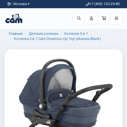
г. Москва
+7 (495) 120-29-85
Главная
Детские коляски
Коляски 3 в 1
Коляска 3 в 1 Cam Dinamico Up Top (shassis Black)