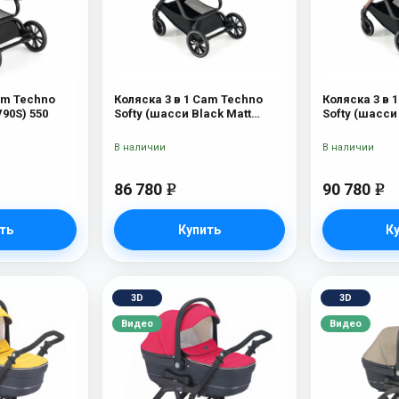
am Techno
Коляска 3 в 1 Cam Techno
Коляска 3 в 
90S) 550
Softy (шасси Black Matt
Softy (шасси
V90S) 514
514
В наличии
В наличии
86 780
90 780
e
e
ть
Купить
К
3D
3D
Видео
Видео