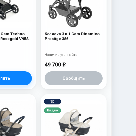
1 Cam Techno
Коляска 3 в 1 Cam Dinamico
 Rosegold V95S)
Prestige 386
Наличие уточняйте
49 700
e
упить
Сообщить
3D
Видео