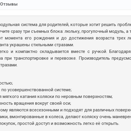
Отзывы
одульная система для родителей, которые хотит решить пробле
учите сразу три съемных блока: люльку, прогулочный модуль, а 
т момента его рождения и до достижения возраста трех л
ианта украшены стильными стразами.
гко и компактно складывается вместе с ручкой. Благодаря
а при транспортировке и перевозке. Производитель предусм
тразами.
остью;
 по усовершенствованной системе;
 мягкого катания коляски по неровным поверхностям;
ность вращения вокруг своей оси;
ому являются всесезонными и подходят для различных поверхн
ки, вмонтированные в колеса, делают коляску очень маневрен
окупок, простой доступ и возможность легко её открыть.