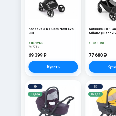
Коляска 3 в 1 Cam Next Evo
Коляска 3 в 1 C
933
Milano (шасси V
В наличии
В наличии
76 773 р
69 399
77 680
e
e
Купить
Купи
3D
3D
Видео
Видео