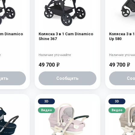
am Dinamico
Коляска 3 в 1 Cam Dinamico
Коляска 3 в 
Shine 367
Up 580
е
Наличие уточняйте
Наличие уточн
49 700
49 700
e
e
ить
Сообщить
Со
3D
3D
Видео
Видео