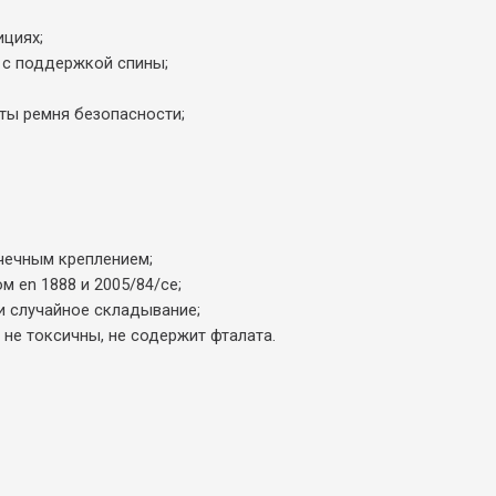
ициях;
 с поддержкой спины;
ты ремня безопасности;
чечным креплением;
м en 1888 и 2005/84/ce;
и случайное складывание;
 не токсичны, не содержит фталата.