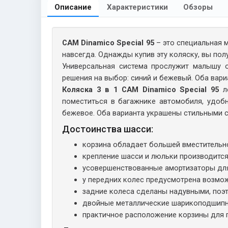
Описание
Характеристики
Обзоры
CAM Dinamico Special 95
– это специальная м
навсегда. Однажды купив эту коляску, вы пол
Универсальная система прослужит малышу о
решения на выбор: синий и бежевый. Оба вар
Коляска 3 в 1 CAM Dinamico Special 95
ле
поместиться в багажнике автомобиля, удобн
бежевое. Оба варианта украшены стильными с
Достоинства шасси:
корзина обладает большей вместительн
крепление шасси и люльки производится
усовершенствованные амортизаторы для
у передних колес предусмотрена возмож
задние колеса сделаны надувными, поэт
двойные металлические шарикоподшипни
практичное расположение корзины для п