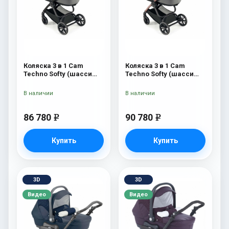
Коляска 3 в 1 Cam
Коляска 3 в 1 Cam
Techno Softy (шасси
Techno Softy (шасси
Black Matt V90S) 514
Rosegold V95S) 514
В наличии
В наличии
86 780
90 780
e
e
Купить
Купить
3D
3D
Видео
Видео