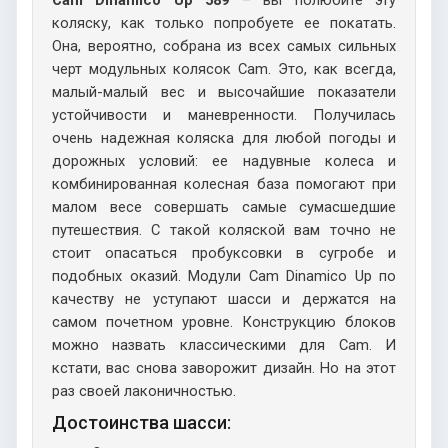
Cam Dinamico Up 589
– вы полюбите эту
коляску, как только попробуете ее покатать.
Она, вероятно, собрана из всех самых сильных
черт модульных колясок Cam. Это, как всегда,
малый-малый вес и высочайшие показатели
устойчивости и маневренности. Получилась
очень надежная коляска для любой погоды и
дорожных условий: ее надувные колеса и
комбинированная колесная база помогают при
малом весе совершать самые сумасшедшие
путешествия. С такой коляской вам точно не
стоит опасаться пробуксовки в сугробе и
подобных оказий. Модули Cam Dinamico Up по
качеству не уступают шасси и держатся на
самом почетном уровне. Конструкцию блоков
можно назвать классическими для Cam. И
кстати, вас снова заворожит дизайн. Но на этот
раз своей лаконичностью.
Достоинства шасси: