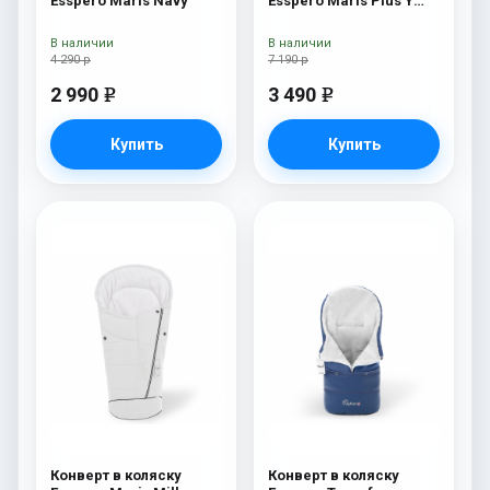
Esspero Maris Navy
Esspero Maris Plus Y
(флис + натуральный
мех) Milk
В наличии
В наличии
4 290 р
7 190 р
2 990
3 490
e
e
Купить
Купить
Конверт в коляску
Конверт в коляску