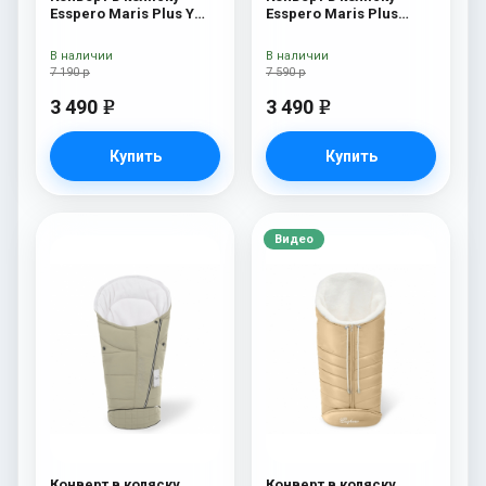
Esspero Maris Plus Y
Esspero Maris Plus
(флис + натуральный
Beige
мех) Beige
В наличии
В наличии
7 190 р
7 590 р
3 490
3 490
e
e
Купить
Купить
Видео
Конверт в коляску
Конверт в коляску