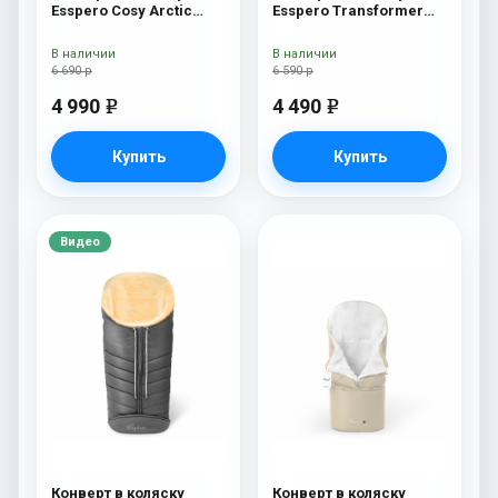
Esspero Cosy Arctic
Esspero Transformer
Black
Arctic (натуральная
100% шерсть) Chocolat
В наличии
В наличии
6 690 р
6 590 р
4 990
4 490
e
e
Купить
Купить
Видео
Конверт в коляску
Конверт в коляску