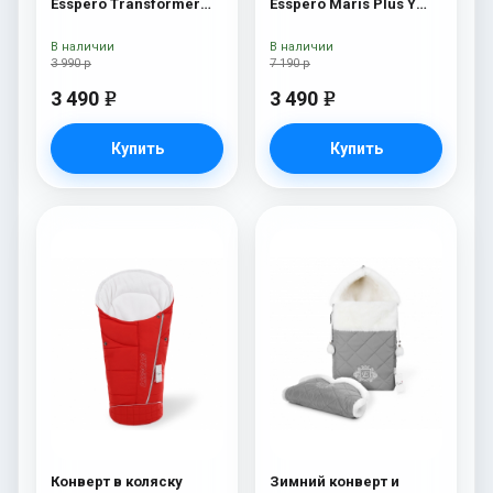
Esspero Transformer
Esspero Maris Plus Y
White (натуральная
(флис + натуральный
100% шерсть) Red
мех) Red
В наличии
В наличии
3 990 р
7 190 р
3 490
3 490
e
e
Купить
Купить
Конверт в коляску
Зимний конверт и