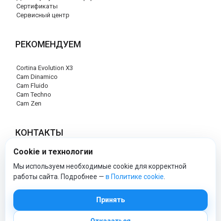
Сертификаты
Сервисный центр
РЕКОМЕНДУЕМ
Cortina Evolution X3
Cam Dinamico
Cam Fluido
Cam Techno
Cam Zen
КОНТАКТЫ
Cookie и технологии
+7 (495) 120-29-85
info@cam-official-store.ru
Мы используем необходимые cookie для корректной
работы сайта. Подробнее —
в Политике cookie
.
cam-official-store - Официальный сайт
Принять