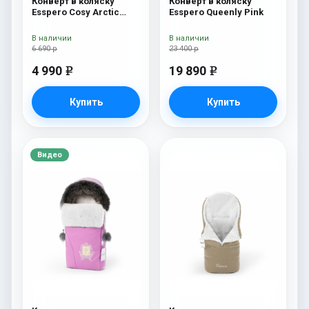
Конверт в коляску
Конверт в коляску
Esspero Cosy Arctic
Esspero Queenly Pink
White
В наличии
В наличии
6 690 р
23 400 р
4 990
19 890
e
e
Купить
Купить
Видео