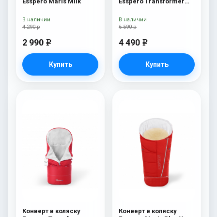
Esspero Maris Milk
Esspero Transformer
Arctic (натуральная
100% шерсть) Navy
В наличии
В наличии
4 290 р
6 590 р
2 990
4 490
e
e
Купить
Купить
Конверт в коляску
Конверт в коляску