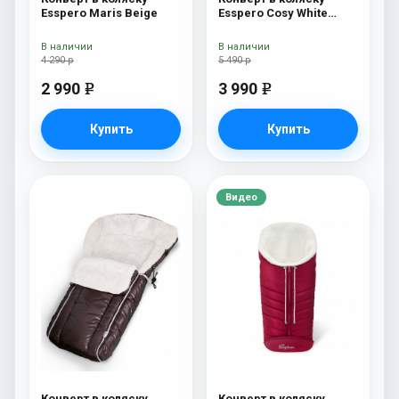
Esspero Maris Beige
Esspero Cosy White
Beige
В наличии
В наличии
4 290 р
5 490 р
2 990
3 990
e
e
Купить
Купить
Видео
Конверт в коляску
Конверт в коляску