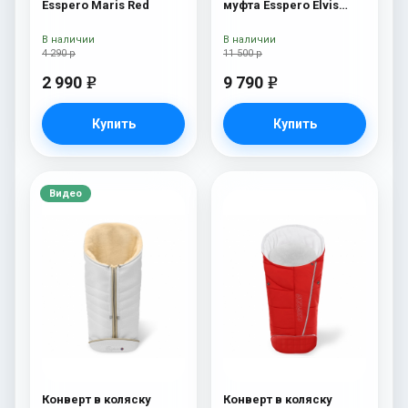
Esspero Maris Red
муфта Esspero Elvis
(100% шерсть) L-Grey
В наличии
В наличии
4 290 р
11 500 р
2 990
9 790
e
e
Купить
Купить
Видео
Конверт в коляску
Конверт в коляску