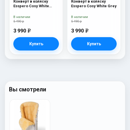
Конверт в коляску
Конверт в коляску
Esspero Cosy White
Esspero Cosy White Grey
Navy
В наличии
В наличии
5 490 р
5 490 р
3 990
3 990
e
e
Купить
Купить
Вы смотрели