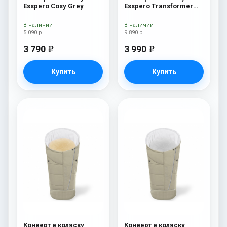
Esspero Cosy Grey
Esspero Transformer
White (натуральная
100% шерсть) Beige
В наличии
В наличии
5 090 р
9 890 р
3 790
3 990
e
e
Купить
Купить
Конверт в коляску
Конверт в коляску