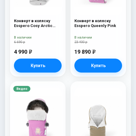
Конверт в коляску
Конверт в коляску
Esspero Cosy Arctic
Esspero Queenly Pink
White
В наличии
В наличии
6 690 р
23 400 р
4 990
19 890
e
e
Купить
Купить
Видео