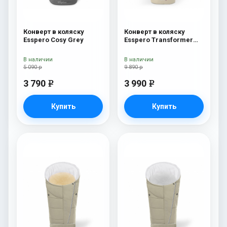
Конверт в коляску
Конверт в коляску
Esspero Cosy Grey
Esspero Transformer
White (натуральная
100% шерсть) Beige
В наличии
В наличии
5 090 р
9 890 р
3 790
3 990
e
e
Купить
Купить