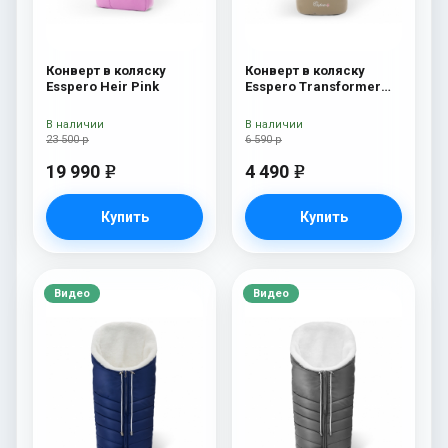
Конверт в коляску
Конверт в коляску
Esspero Heir Pink
Esspero Transformer
Arctic (натуральная
100% шерсть)
В наличии
В наличии
Cappuccino
23 500 р
6 590 р
19 990
4 490
e
e
Купить
Купить
Видео
Видео