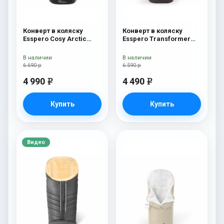
Конверт в коляску
Конверт в коляску
Esspero Cosy Arctic
Esspero Transformer
Black
Arctic (натуральная
100% шерсть) Chocolat
В наличии
В наличии
6 690 р
6 590 р
4 990
4 490
e
e
Купить
Купить
Видео