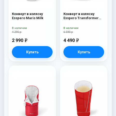
Конверт в коляску
Конверт в коляску
Esspero Maris Milk
Esspero Transformer
Arctic (натуральная
100% шерсть) Navy
В наличии
В наличии
4 290 р
6 590 р
2 990
4 490
e
e
Купить
Купить