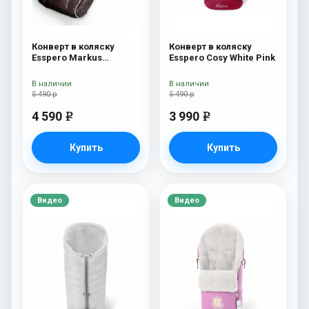
Конверт в коляску
Конверт в коляску
Esspero Markus
Esspero Cosy White Pink
(натуральная 100%
шерсть) Chocolat
В наличии
В наличии
5 490 р
5 490 р
4 590
3 990
e
e
Купить
Купить
Видео
Видео