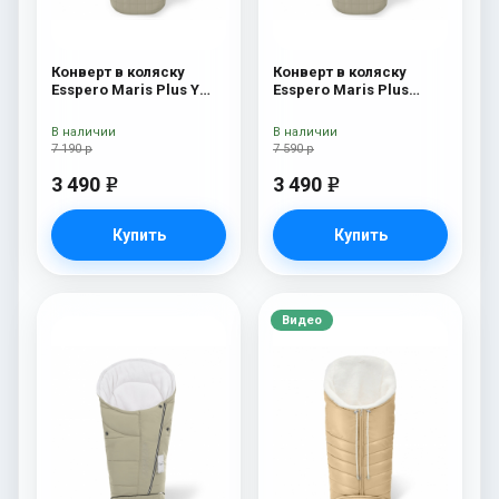
Конверт в коляску
Конверт в коляску
Esspero Maris Plus Y
Esspero Maris Plus
(флис + натуральный
Beige
мех) Beige
В наличии
В наличии
7 190 р
7 590 р
3 490
3 490
e
e
Купить
Купить
Видео