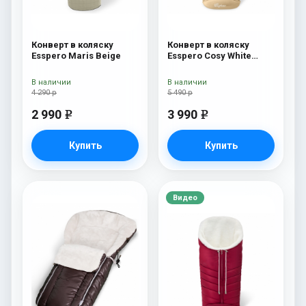
Конверт в коляску
Конверт в коляску
Esspero Maris Beige
Esspero Cosy White
Beige
В наличии
В наличии
4 290 р
5 490 р
2 990
3 990
e
e
Купить
Купить
Видео