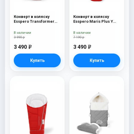
Конверт в коляску
Конверт в коляску
Esspero Transformer
Esspero Maris Plus Y
White (натуральная
(флис + натуральный
100% шерсть) Red
мех) Red
В наличии
В наличии
3 990 р
7 190 р
3 490
3 490
e
e
Купить
Купить