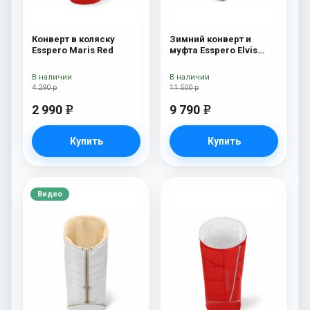
Конверт в коляску
Зимний конверт и
Esspero Maris Red
муфта Esspero Elvis
(100% шерсть) L-Grey
В наличии
В наличии
4 290 р
11 500 р
2 990
9 790
e
e
Купить
Купить
Видео