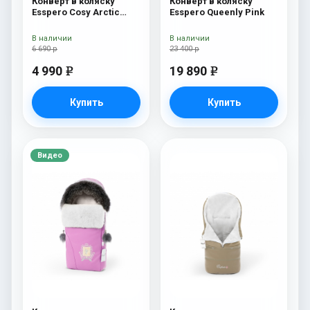
Конверт в коляску
Конверт в коляску
Esspero Cosy Arctic
Esspero Queenly Pink
White
В наличии
В наличии
6 690 р
23 400 р
4 990
19 890
e
e
Купить
Купить
Видео