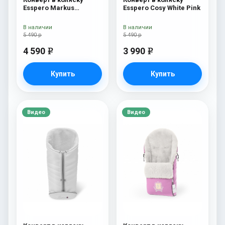
Esspero Markus
Esspero Cosy White Pink
(натуральная 100%
шерсть) Chocolat
В наличии
В наличии
5 490 р
5 490 р
4 590
3 990
e
e
Купить
Купить
Видео
Видео