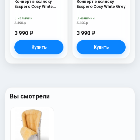
Конверт в коляску
Конверт в коляску
Esspero Cosy White
Esspero Cosy White Grey
Navy
В наличии
В наличии
5 490 р
5 490 р
3 990
3 990
e
e
Купить
Купить
Вы смотрели