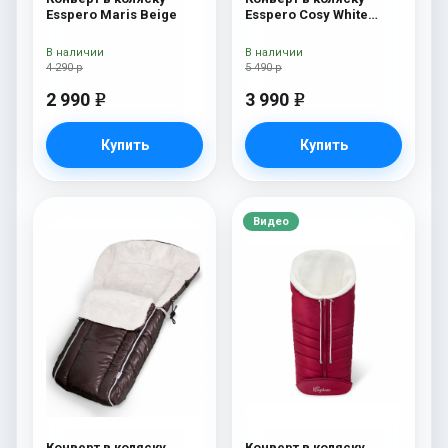
Esspero Maris Beige
Esspero Cosy White
Beige
В наличии
В наличии
4 290 р
5 490 р
2 990
3 990
e
e
Купить
Купить
Видео
Конверт в коляску
Конверт в коляску