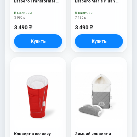
Esspero Transformer
Esspero Maris Plus Y
White (натуральная
(флис + натуральный
100% шерсть) Red
мех) Red
В наличии
В наличии
3 990 р
7 190 р
3 490
3 490
e
e
Купить
Купить
Конверт в коляску
Зимний конверт и