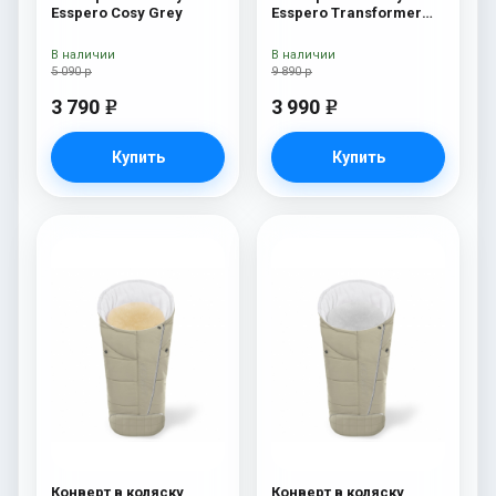
Esspero Cosy Grey
Esspero Transformer
White (натуральная
100% шерсть) Beige
В наличии
В наличии
5 090 р
9 890 р
3 790
3 990
e
e
Купить
Купить
Конверт в коляску
Конверт в коляску