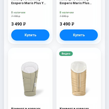
Esspero Maris Plus Y
Esspero Maris Plus
(флис + натуральный
Beige
мех) Beige
В наличии
В наличии
7 190 р
7 590 р
3 490
3 490
e
e
Купить
Купить
Видео
Конверт в коляску
Конверт в коляску