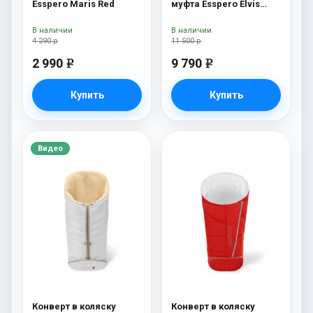
Esspero Maris Red
муфта Esspero Elvis
(100% шерсть) L-Grey
В наличии
В наличии
4 290 р
11 500 р
2 990
9 790
e
e
Купить
Купить
Видео
Конверт в коляску
Конверт в коляску