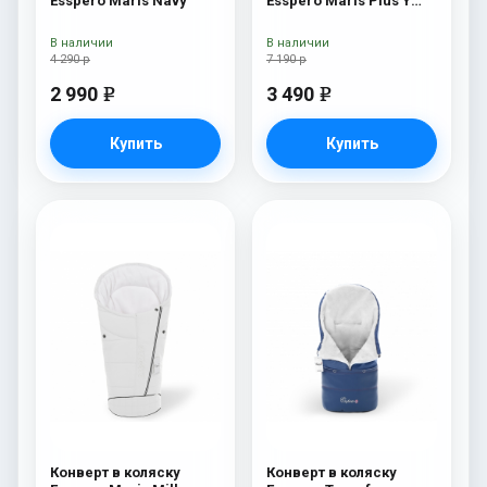
Esspero Maris Navy
Esspero Maris Plus Y
(флис + натуральный
мех) Milk
В наличии
В наличии
4 290 р
7 190 р
2 990
3 490
e
e
Купить
Купить
Конверт в коляску
Конверт в коляску