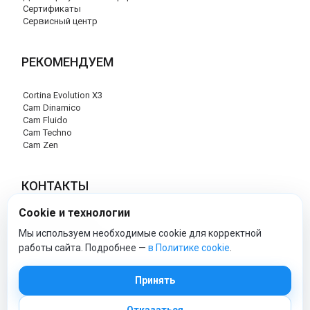
Сертификаты
Сервисный центр
РЕКОМЕНДУЕМ
Cortina Evolution X3
Cam Dinamico
Cam Fluido
Cam Techno
Cam Zen
КОНТАКТЫ
Cookie и технологии
+7 (495) 120-29-85
info@cam-official-store.ru
Мы используем необходимые cookie для корректной
работы сайта. Подробнее —
в Политике cookie
.
cam-official-store - Официальный сайт
Принять