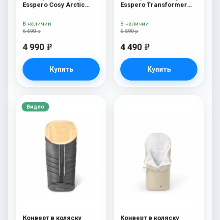
Esspero Cosy Arctic
Esspero Transformer
Black
Arctic (натуральная
100% шерсть) Chocolat
В наличии
В наличии
6 690 р
6 590 р
4 990
4 490
e
e
Купить
Купить
Видео
Конверт в коляску
Конверт в коляску