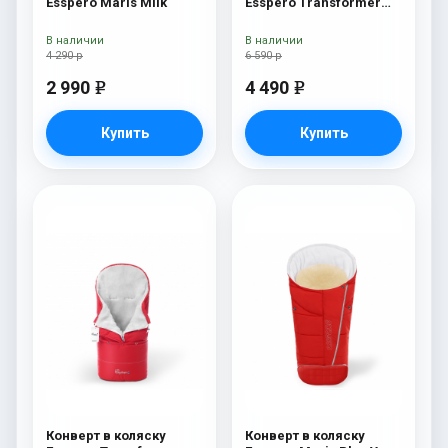
Esspero Maris Milk
Esspero Transformer
Arctic (натуральная
100% шерсть) Navy
В наличии
В наличии
4 290 р
6 590 р
2 990
4 490
e
e
Купить
Купить
Конверт в коляску
Конверт в коляску