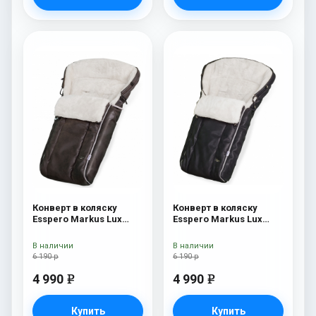
Конверт в коляску
Конверт в коляску
Esspero Markus Lux
Esspero Markus Lux
(натуральная 100%
(натуральная 100%
овечья шерсть) Brown
овечья шерсть) Black
В наличии
В наличии
6 190 р
6 190 р
4 990
4 990
e
e
Купить
Купить