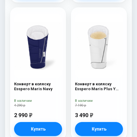
Конверт в коляску
Конверт в коляску
Esspero Maris Navy
Esspero Maris Plus Y
(флис + натуральный
мех) Milk
В наличии
В наличии
4 290 р
7 190 р
2 990
3 490
e
e
Купить
Купить