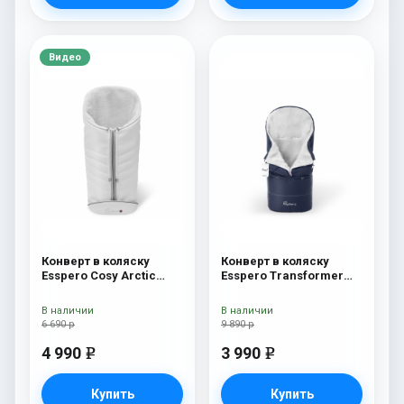
Видео
Конверт в коляску
Конверт в коляску
Esspero Cosy Arctic
Esspero Transformer
White
White (натуральная
100% шерсть) Navy
В наличии
В наличии
6 690 р
9 890 р
4 990
3 990
e
e
Купить
Купить