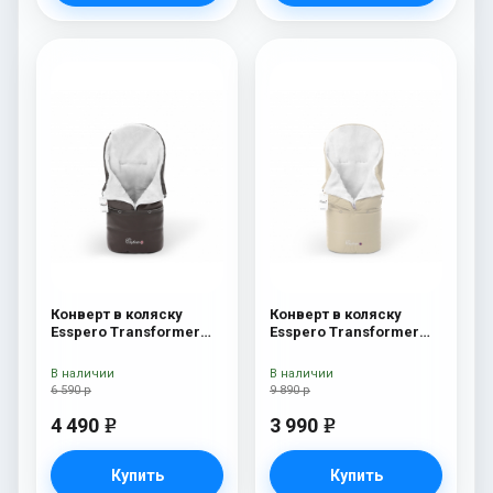
Конверт в коляску
Конверт в коляску
Esspero Transformer
Esspero Transformer
Arctic (натуральная
White (натуральная
100% шерсть) Chocolat
100% шерсть) Beige
В наличии
В наличии
6 590 р
9 890 р
4 490
3 990
e
e
Купить
Купить