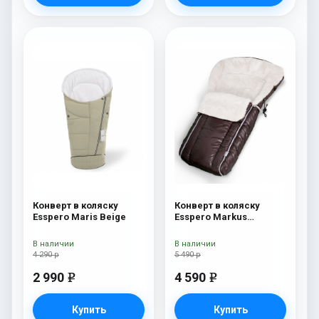
Конверт в коляску
Конверт в коляску
Esspero Maris Beige
Esspero Markus
(натуральная 100%
шерсть) Chocolat
В наличии
В наличии
4 290 р
5 490 р
2 990
4 590
e
e
Купить
Купить