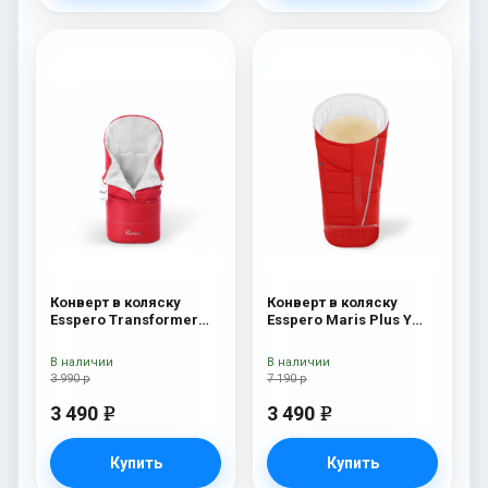
Конверт в коляску
Конверт в коляску
Esspero Transformer
Esspero Maris Plus Y
White (натуральная
(флис + натуральный
100% шерсть) Red
мех) Red
В наличии
В наличии
3 990 р
7 190 р
3 490
3 490
e
e
Купить
Купить