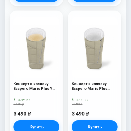
Конверт в коляску
Конверт в коляску
Esspero Maris Plus Y
Esspero Maris Plus
(флис + натуральный
Beige
мех) Beige
В наличии
В наличии
7 190 р
7 590 р
3 490
3 490
e
e
Купить
Купить