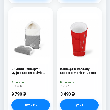
Зимний конверт и
Конверт в коляску
муфта Esspero Elvis
Esspero Maris Plus Red
(100% шерсть) L-Grey
В наличии
В наличии
11 500 р
7 590 р
9 790
3 490
e
e
Купить
Купить