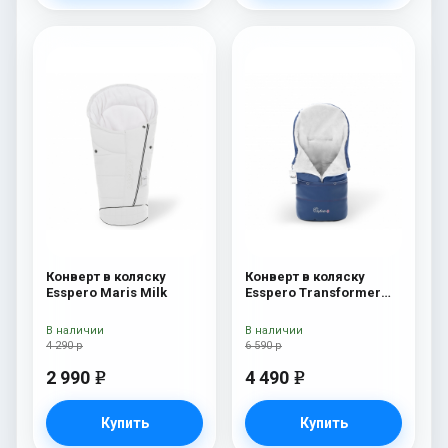
Конверт в коляску
Конверт в коляску
Esspero Maris Milk
Esspero Transformer
Arctic (натуральная
100% шерсть) Navy
В наличии
В наличии
4 290 р
6 590 р
2 990
4 490
e
e
Купить
Купить