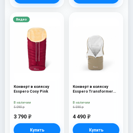
Видео
Конверт в коляску
Конверт в коляску
Esspero Cosy Pink
Esspero Transformer
Arctic (натуральная
100% шерсть)
В наличии
В наличии
Cappuccino
5 090 р
6 590 р
3 790
4 490
e
e
Купить
Купить