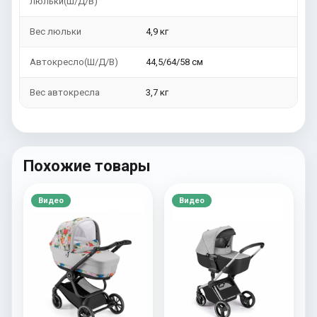
люльки(Ш/Д/В)
Вес люльки
4,9 кг
Автокресло(Ш/Д/В)
44,5/64/58 см
Вес автокресла
3,7 кг
Похожие товары
Видео
Видео