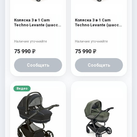
Коляска 3 в 1 Cam
Коляска 3 в 1 Cam
Techno Levante (шасси
Techno Levante (шасси
Carbon Black V98S) 570
Carbon Black V98S) 569
Наличие уточняйте
Наличие уточняйте
75 990
75 990
e
e
Сообщить
Сообщить
Видео