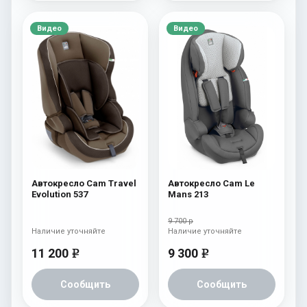
Видео
Видео
Автокресло Cam Travel
Автокресло Cam Le
Evolution 537
Mans 213
9 700 р
Наличие уточняйте
Наличие уточняйте
11 200
9 300
e
e
Сообщить
Сообщить