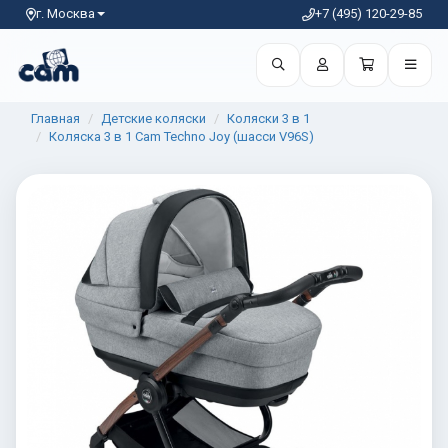
г. Москва
+7 (495) 120-29-85
Главная
Детские коляски
Коляски 3 в 1
Коляска 3 в 1 Cam Techno Joy (шасси V96S)