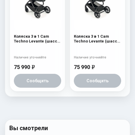
Коляска 3 в 1 Cam
Коляска 3 в 1 Cam
Techno Levante (шасси
Techno Levante (шасси
Scratch Grey V99S) 569
Carbon Black V98S) 570
Наличие уточняйте
Наличие уточняйте
75 990
75 990
e
e
Сообщить
Сообщить
Вы смотрели