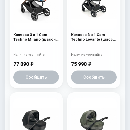
Коляска 3 в 1 Cam
Коляска 3 в 1 Cam
Techno Milano (шасси
Techno Levante (шасси
V96S) 550
Scratch Grey V99S) 570
Наличие уточняйте
Наличие уточняйте
77 090
75 990
e
e
Сообщить
Сообщить