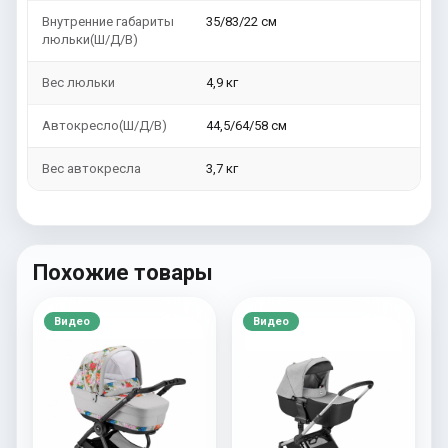
Внутренние габариты
35/83/22 см
люльки(Ш/Д/В)
Вес люльки
4,9 кг
Автокресло(Ш/Д/В)
44,5/64/58 см
Вес автокресла
3,7 кг
Похожие товары
Видео
Видео