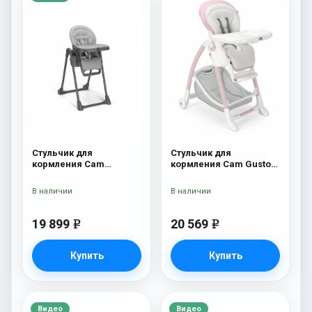
Стульчик для
Стульчик для
кормления Cam
кормления Cam Gusto
Pappananna Icon 258
236
серый
В наличии
В наличии
19 899
20 569
e
e
Купить
Купить
Видео
Видео