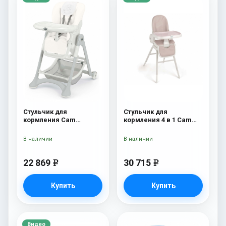
Стульчик для
Стульчик для
кормления Cam
кормления 4 в 1 Cam
Campione 208 White
Original 253
Leatherette
В наличии
В наличии
22 869
30 715
e
e
Купить
Купить
Видео