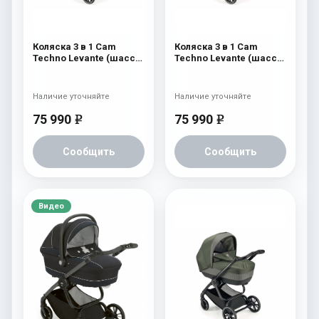
Коляска 3 в 1 Cam
Коляска 3 в 1 Cam
Techno Levante (шасси
Techno Levante (шасси
Carbon Black V98S) 570
Carbon Black V98S) 569
Наличие уточняйте
Наличие уточняйте
75 990
75 990
e
e
Сообщить
Сообщить
Видео