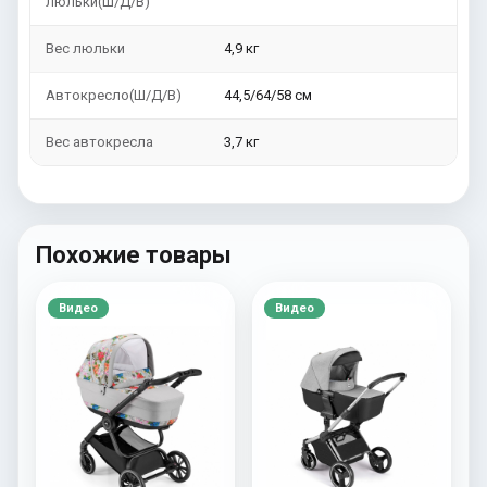
люльки(Ш/Д/В)
Вес люльки
4,9 кг
Автокресло(Ш/Д/В)
44,5/64/58 см
Вес автокресла
3,7 кг
Похожие товары
Видео
Видео