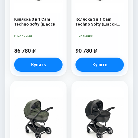
Коляска 3 в 1 Cam
Коляска 3 в 1 Cam
Techno Softy (шасси
Techno Softy (шасси
Black Matt V90S) 514
Rosegold V95S) 514
В наличии
В наличии
86 780
90 780
e
e
Купить
Купить