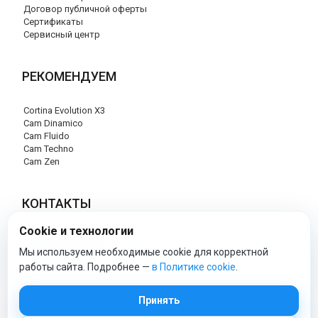
Договор публичной оферты
Сертификаты
Сервисный центр
РЕКОМЕНДУЕМ
Cortina Evolution X3
Cam Dinamico
Cam Fluido
Cam Techno
Cam Zen
КОНТАКТЫ
Cookie и технологии
+7 (495) 120-29-85
info@cam-official-store.ru
Мы используем необходимые cookie для корректной
работы сайта. Подробнее —
в Политике cookie
.
cam-official-store - Официальный сайт
Принять