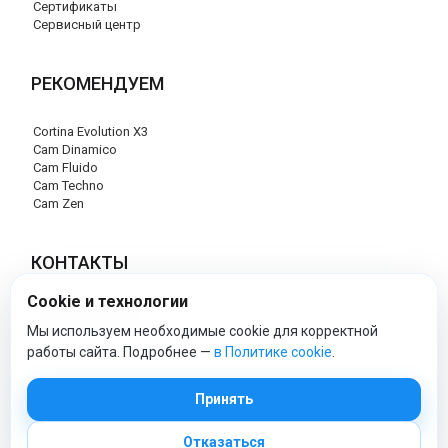
Сертификаты
Сервисный центр
РЕКОМЕНДУЕМ
Cortina Evolution X3
Cam Dinamico
Cam Fluido
Cam Techno
Cam Zen
КОНТАКТЫ
Cookie и технологии
+7 (495) 120-29-85
info@cam-official-store.ru
Мы используем необходимые cookie для корректной
работы сайта. Подробнее —
в Политике cookie
.
cam-official-store - Официальный сайт
Принять
Отказаться