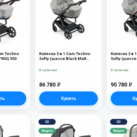
am Techno
Коляска 3 в 1 Cam Techno
Коляска 3 в 
90S) 550
Softy (шасси Black Matt
Softy (шасси
V90S) 514
514
В наличии
В наличии
86 780
90 780
e
e
ть
Купить
К
3D
3D
Видео
Видео