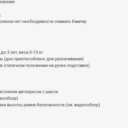
ложения
к
 коляски нет необходимости снимать бампер
до 3 лет, веса 0-13 кг
ь (дно приспособлено для раскачивания)
в статичном положении на ручке-подставке)
я/снятия автокресла с шасси
деообзор)
вки высоты ремня безопасности (см. видеообзор)