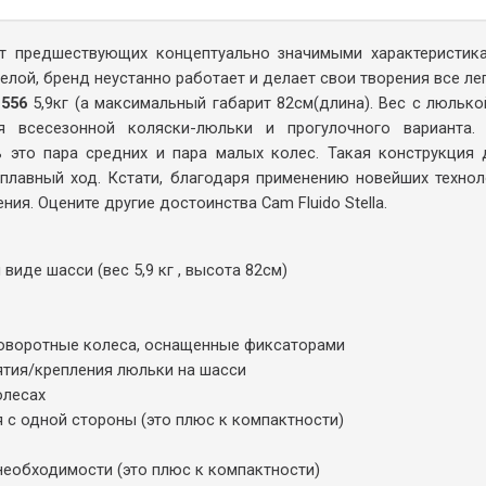
 от предшествующих концептуально значимыми характеристика
елой, бренд неустанно работает и делает свои творения все лег
 556
5,9кг (а максимальный габарит 82см(длина). Вес с люлько
ля всесезонной коляски-люльки и прогулочного варианта
ь это пара средних и пара малых колес. Такая конструкция 
плавный ход. Кстати, благодаря применению новейших технол
ния. Оцените другие достоинства Cam Fluido Stella.
виде шасси (вес 5,9 кг , высота 82см)
поворотные колеса, оснащенные фиксаторами
нятия/крепления люльки на шасси
олесах
 с одной стороны (это плюс к компактности)
необходимости (это плюс к компактности)