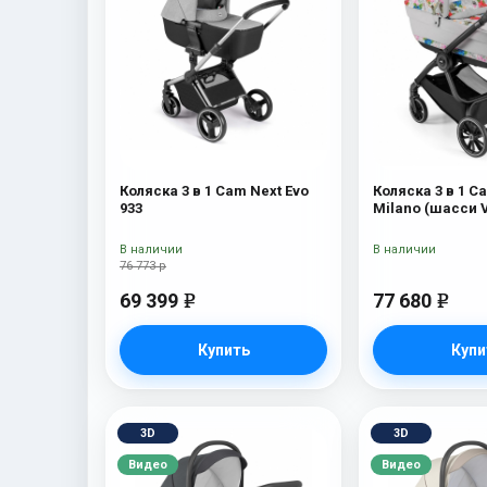
Коляска 3 в 1 Cam Next Evo
Коляска 3 в 1 C
933
Milano (шасси V
В наличии
В наличии
76 773 р
69 399
77 680
e
e
Купить
Купи
3D
3D
Видео
Видео