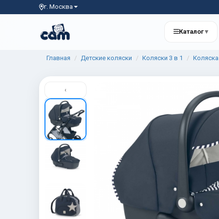
г. Москва
Каталог
▾
Главная
Детские коляски
Коляски 3 в 1
Коляска 
‹