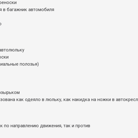
ереноски
я в багажник автомобиля
о
автолюльку
оски
циальные полозья)
озырьком
ована как одеяло в люльку, как накидка на ножки в автокресл
к по направлению движения, так и против