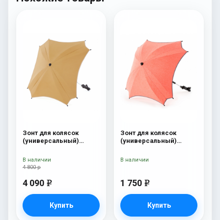
Зонт для колясок
Зонт для колясок
(универсальный)
(универсальный)
Esspero Leatherette
Esspero Linen Carrot
Dark Beige
В наличии
В наличии
4 800 р
4 090
1 750
e
e
Купить
Купить