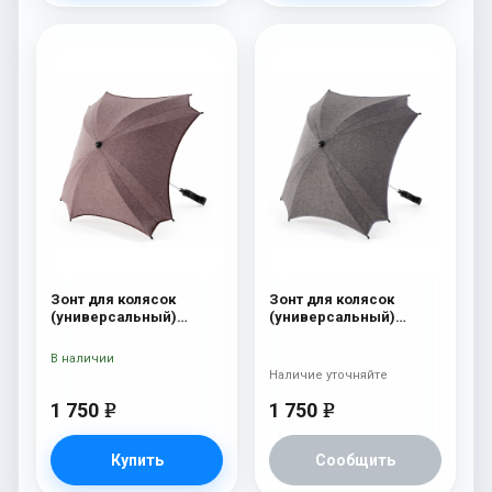
Зонт для колясок
Зонт для колясок
(универсальный)
(универсальный)
Esspero Linen Brown
Esspero Linen Grey
В наличии
Наличие уточняйте
1 750
1 750
e
e
Купить
Сообщить