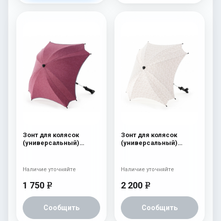
Зонт для колясок
Зонт для колясок
(универсальный)
(универсальный)
Esspero Linen Bordo
Esspero "Flowers Line"
Lilies
Наличие уточняйте
Наличие уточняйте
1 750
2 200
e
e
Сообщить
Сообщить