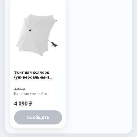
Зонт для колясок
(универсальный)
Esspero Leatherette
White
4 800 р
Наличие уточняйте
4 090
e
Сообщить