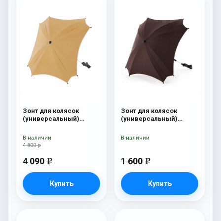
Зонт для колясок
Зонт для колясок
(универсальный)
(универсальный)
Esspero Leatherette
Esspero Brown
Dark Beige
В наличии
В наличии
4 800 р
4 090
1 600
e
e
Купить
Купить