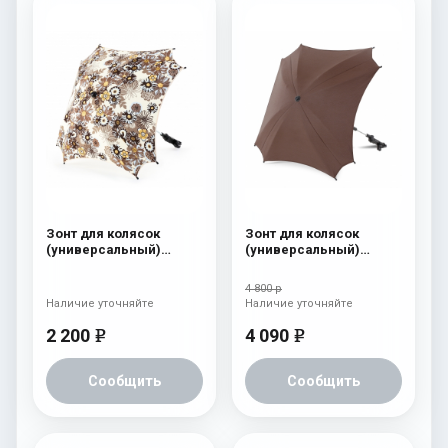
Зонт для колясок
Зонт для колясок
(универсальный)
(универсальный)
Esspero "Flowers Line"
Esspero Leatherette
Camomile Brown
Brown
4 800 р
Наличие уточняйте
Наличие уточняйте
2 200
4 090
e
e
Сообщить
Сообщить