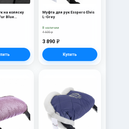
к на коляску
Муфта для рук Esspero Elvis
Fur Blue
L-Grey
В наличии
4 600 р
3 890
e
упить
Купить