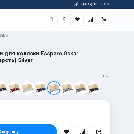
+7 (495) 120-29-85
Silver
и для коляски Esspero Oskar
рсть) Silver
Silver
В корзину