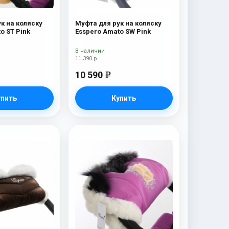
к на коляску
Муфта для рук на коляску
o ST Pink
Esspero Amato SW Pink
В наличии
11 390 р
10 590
e
упить
Купить