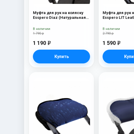
Муфта для рук на коляску
Муфта для рук 
Esspero Diaz (Натуральная
Esspero LIT Leat
шерсть) Grey
кожа) white/bla
В наличии
В наличии
1 790 р
2 790 р
1 190
1 590
e
e
Купить
Купи