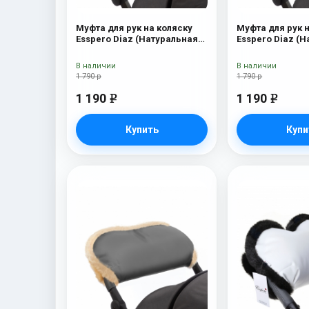
Муфта для рук на коляску
Муфта для рук 
Esspero Diaz (Натуральная
Esspero Diaz (
шерсть) Navy
шерсть) Beige
В наличии
В наличии
1 790 р
1 790 р
1 190
1 190
e
e
Купить
Купи