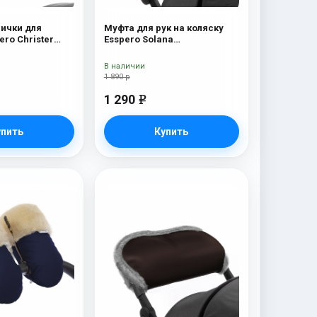
ички для
Муфта для рук на коляску
ero Christer
Esspero Solana
я шерсть) Navy
(Натуральная шерсть) Deep
Ocean
В наличии
1 890 р
1 290
e
упить
Купить