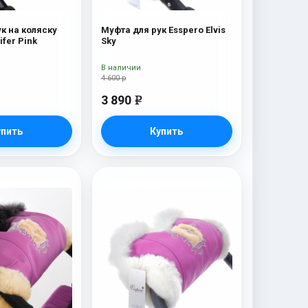
к на коляску
Муфта для рук Esspero Elvis
ifer Pink
Sky
В наличии
4 600 р
3 890
e
упить
Купить