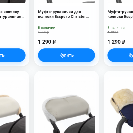
на коляску
Муфта-рукавички для
Муфта-рукав
Натуральная
коляски Esspero Christer
коляски Essp
ue Mountain
(Натуральная шерсть)
(Натуральна
Chocolat
В наличии
В наличии
1 790 р
1 790 р
1 290
1 290
e
e
ть
Купить
К