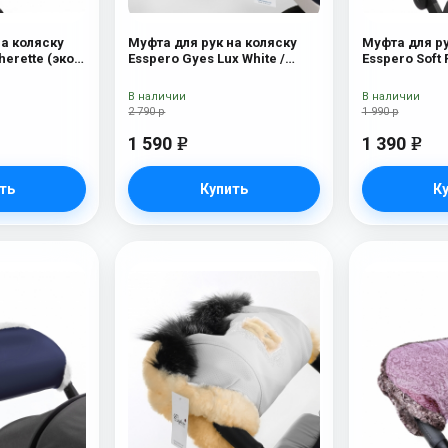
на коляску
Муфта для рук на коляску
Муфта для ру
herette (эко-
Esspero Gуеs Lux White /
Esspero Soft 
ck
Black
Mountain
В наличии
В наличии
2 790 р
1 990 р
1 590
1 390
e
e
ть
Купить
К