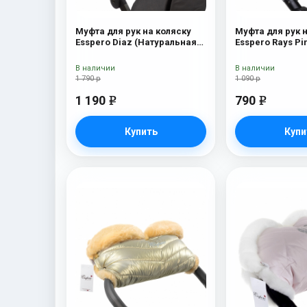
Муфта для рук на коляску
Муфта для рук 
Esspero Diaz (Натуральная
Esspero Ra
шерсть) Chocolat
В наличии
В наличии
1 790 р
1 090 р
1 190
790
e
e
Купить
Купи