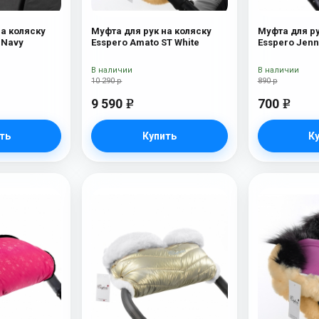
на коляску
Муфта для рук на коляску
Муфта для ру
Esspero Soft Fur Navy
Esspero Amato ST White
Esspero Jenn
В наличии
В наличии
10 290 р
890 р
9 590
700
e
e
ть
Купить
К