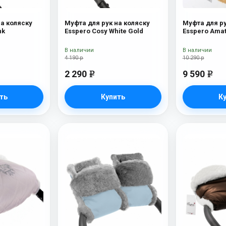
на коляску
Муфта для рук на коляску
Муфта для ру
ys Pink
Esspero Cosy White Gold
Esspero Amat
В наличии
В наличии
4 190 р
10 290 р
2 290
9 590
e
e
ть
Купить
К