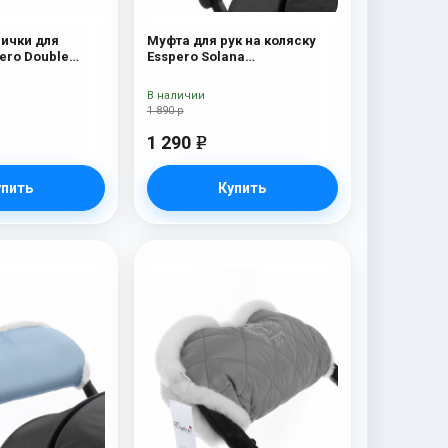
ички для
Муфта для рук на коляску
ouble
Esspero Solana
(Натуральная шерсть) Navy
(Натуральная шерсть)
Brown
В наличии
1 890 р
1 290
e
упить
Купить