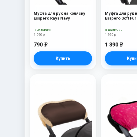
Муфта для рук на коляску
Муфта для рук 
Esspero Rays Navy
В наличии
В наличии
1 090 р
1 990 р
790
1 390
e
e
Купить
Купи