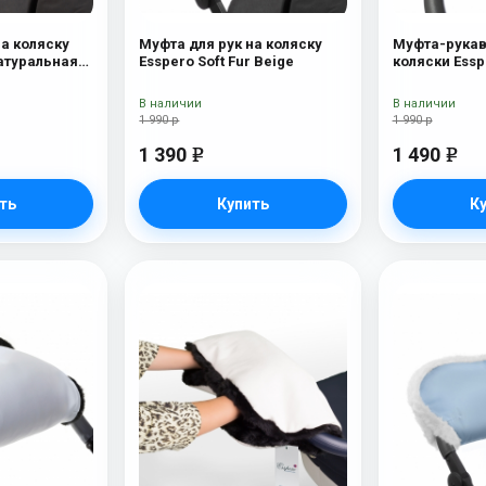
на коляску
Муфта для рук на коляску
Муфта-рукав
Натуральная
Esspero Soft Fur Beige
коляски Esspero D
В наличии
В наличии
1 990 р
1 990 р
1 390
1 490
e
e
ть
Купить
К