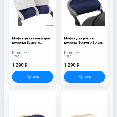
Муфта-рукавички для
Муфта для рук на
коляски Esspero
коляску Esspero Solana
Christer (Натуральная
(Натуральная шерсть)
шерсть) Navy
Deep Ocean
В наличии
В наличии
1 790 р
1 890 р
1 290
1 290
e
e
Купить
Купить