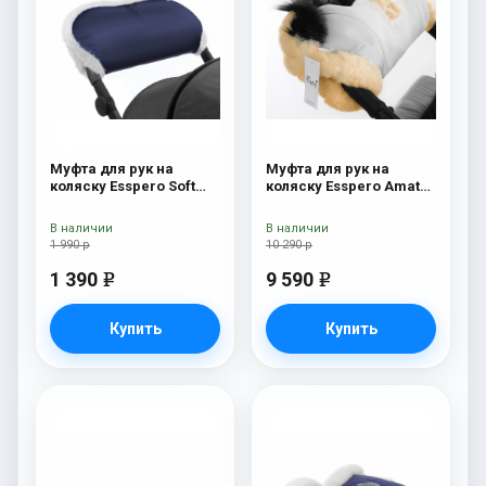
Муфта для рук на
Муфта для рук на
коляску Esspero Soft
коляску Esspero Amato
Fur Navy
ST White
В наличии
В наличии
1 990 р
10 290 р
1 390
9 590
e
e
Купить
Купить