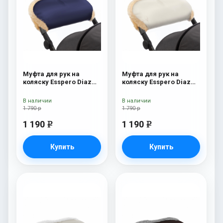
Муфта для рук на
Муфта для рук на
коляску Esspero Diaz
коляску Esspero Diaz
(Натуральная шерсть)
(Натуральная шерсть)
Navy
Beige
В наличии
В наличии
1 790 р
1 790 р
1 190
1 190
e
e
Купить
Купить