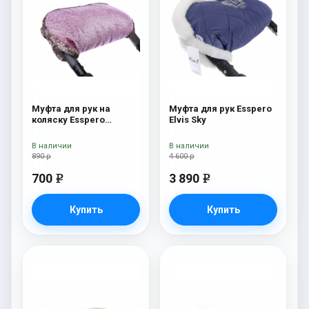
Муфта для рук на
Муфта для рук Esspero
коляску Esspero
Elvis Sky
Jennifer Pink
В наличии
В наличии
890 р
4 600 р
700
3 890
e
e
Купить
Купить