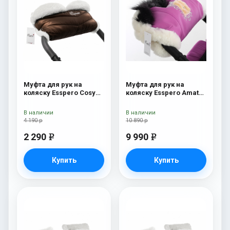
Муфта для рук на
Муфта для рук на
коляску Esspero Cosy
коляску Esspero Amato
White Chocco
Pink
В наличии
В наличии
4 190 р
10 890 р
2 290
9 990
e
e
Купить
Купить