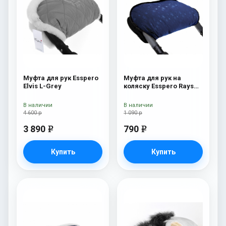
Муфта для рук Esspero
Муфта для рук на
Elvis L-Grey
коляску Esspero Rays
Navy
В наличии
В наличии
4 600 р
1 090 р
3 890
790
e
e
Купить
Купить