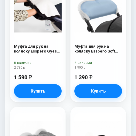
Муфта для рук на
Муфта для рук на
коляску Esspero Gуеs
коляску Esspero Soft
Lux White / Black
Fur Blue Mountain
В наличии
В наличии
2 790 р
1 990 р
1 590
1 390
e
e
Купить
Купить