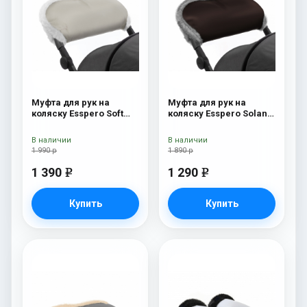
Муфта для рук на
Муфта для рук на
коляску Esspero Soft
коляску Esspero Solana
Fur Beige
(Натуральная шерсть)
Brown
В наличии
В наличии
1 990 р
1 890 р
1 390
1 290
e
e
Купить
Купить