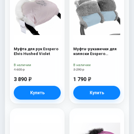
Муфта для рук Esspero
Муфта-рукавички для
Elvis Hushed Violet
коляски Esspero
Christoffer
(Натуральная шерсть)
В наличии
В наличии
Blue Mountain
4 600 р
3 290 р
3 890
1 790
e
e
Купить
Купить