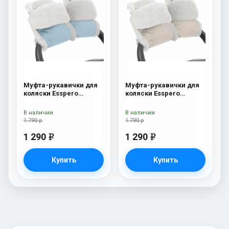
Муфта-рукавички для
Муфта-рукавички для
коляски Esspero
коляски Esspero
Christer (Натуральная
Christer (Натуральная
шерсть) Blue Mountain
шерсть) Beige
В наличии
В наличии
1 790 р
1 790 р
1 290
1 290
e
e
Купить
Купить