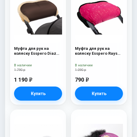
Муфта для рук на
Муфта для рук на
коляску Esspero Diaz
коляску Esspero Rays
(Натуральная шерсть)
Pink
Chocolat
В наличии
В наличии
1 790 р
1 090 р
1 190
790
e
e
Купить
Купить