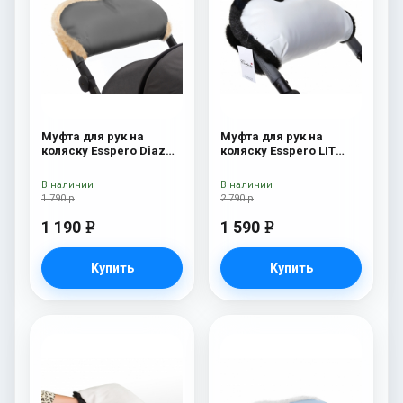
Муфта для рук на
Муфта для рук на
коляску Esspero Diaz
коляску Esspero LIT
(Натуральная шерсть)
Leatherette (эко-кожа)
Grey
white/black
В наличии
В наличии
1 790 р
2 790 р
1 190
1 590
e
e
Купить
Купить