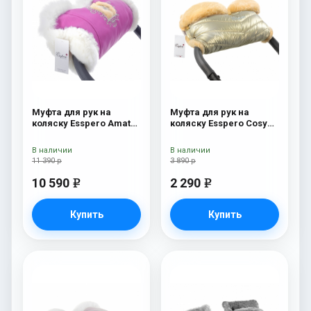
Муфта для рук на
Муфта для рук на
коляску Esspero Amato
коляску Esspero Cosy
SW Pink
Gold
В наличии
В наличии
11 390 р
3 890 р
10 590
2 290
e
e
Купить
Купить