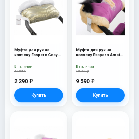
Муфта для рук на
Муфта для рук на
коляску Esspero Cosy
коляску Esspero Amato
White Gold
ST Pink
В наличии
В наличии
4 190 р
10 290 р
2 290
9 590
e
e
Купить
Купить