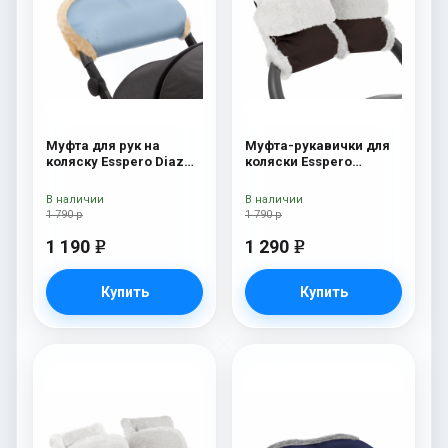
Муфта для рук на
Муфта-рукавички для
коляску Esspero Diaz
коляски Esspero
(Натуральная шерсть)
Christer (Натуральная
Blue Mountain
шерсть) Chocolat
В наличии
В наличии
1 790 р
1 790 р
1 190
1 290
e
e
Купить
Купить