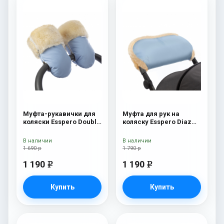
Муфта-рукавички для
Муфта для рук на
коляски Esspero Double
коляску Esspero Diaz
(Натуральная шерсть)
(Натуральная шерсть)
Blue Mountain
Blue Mountain
В наличии
В наличии
1 690 р
1 790 р
1 190
1 190
e
e
Купить
Купить