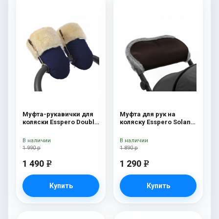
Муфта-рукавички для
Муфта для рук на
коляски Esspero Double
коляску Esspero Solana
(Натуральная шерсть)
(Натуральная шерсть)
Navy
Brown
В наличии
В наличии
1 990 р
1 890 р
1 490
1 290
e
e
Купить
Купить