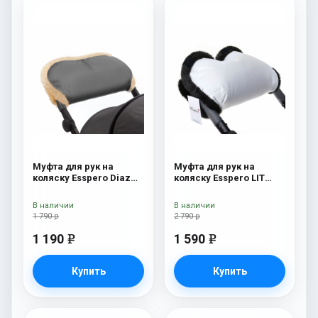
Муфта для рук на
Муфта для рук на
коляску Esspero Diaz
коляску Esspero LIT
(Натуральная шерсть)
Leatherette (эко-кожа)
Grey
white/black
В наличии
В наличии
1 790 р
2 790 р
1 190
1 590
e
e
Купить
Купить