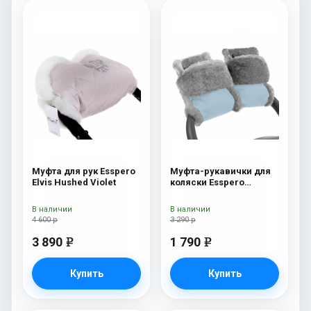
Муфта для рук Esspero
Муфта-рукавички для
Elvis Hushed Violet
коляски Esspero
Christoffer
(Натуральная шерсть)
В наличии
В наличии
Blue Mountain
4 600 р
3 290 р
3 890
1 790
e
e
Купить
Купить