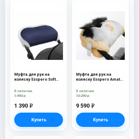
Муфта для рук на
Муфта для рук на
коляску Esspero Soft
коляску Esspero Amato
Fur Navy
ST White
В наличии
В наличии
1 990 р
10 290 р
1 390
9 590
e
e
Купить
Купить