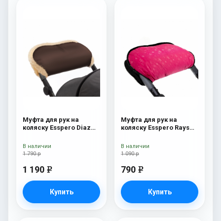
Муфта для рук на
Муфта для рук на
коляску Esspero Diaz
коляску Esspero Rays
(Натуральная шерсть)
Pink
Chocolat
В наличии
В наличии
1 790 р
1 090 р
1 190
790
e
e
Купить
Купить