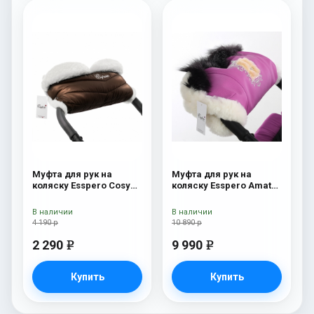
Муфта для рук на
Муфта для рук на
коляску Esspero Cosy
коляску Esspero Amato
White Chocco
Pink
В наличии
В наличии
4 190 р
10 890 р
2 290
9 990
e
e
Купить
Купить