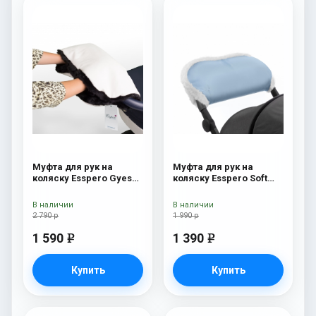
Муфта для рук на
Муфта для рук на
коляску Esspero Gуеs
коляску Esspero Soft
Lux White / Black
Fur Blue Mountain
В наличии
В наличии
2 790 р
1 990 р
1 590
1 390
e
e
Купить
Купить