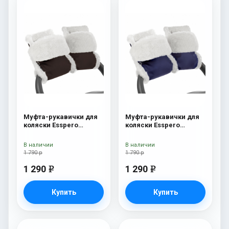
Муфта-рукавички для
Муфта-рукавички для
коляски Esspero
коляски Esspero
Christer (Натуральная
Christer (Натуральная
шерсть) Chocolat
шерсть) Navy
В наличии
В наличии
1 790 р
1 790 р
1 290
1 290
e
e
Купить
Купить