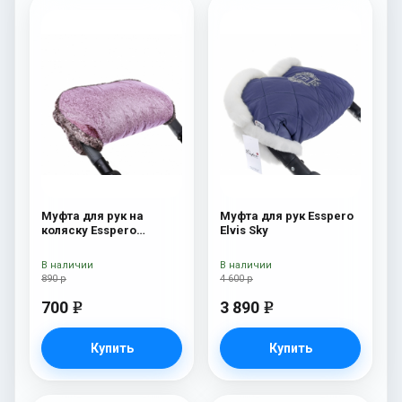
Муфта для рук на
Муфта для рук Esspero
коляску Esspero
Elvis Sky
Jennifer Pink
В наличии
В наличии
890 р
4 600 р
700
3 890
e
e
Купить
Купить