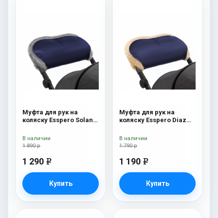
Муфта для рук на
Муфта для рук на
коляску Esspero Solana
коляску Esspero Diaz
(Натуральная шерсть)
(Натуральная шерсть)
Deep Ocean
Navy
В наличии
В наличии
1 890 р
1 790 р
1 290
1 190
e
e
Купить
Купить