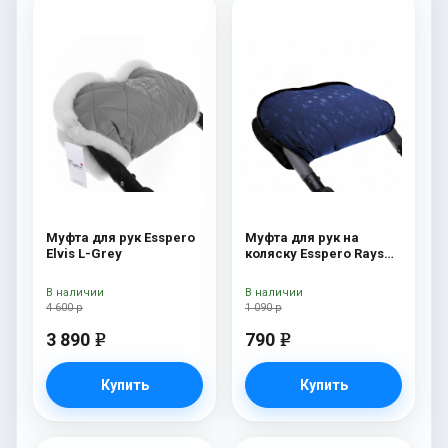
Муфта для рук Esspero
Муфта для рук на
Elvis L-Grey
коляску Esspero Rays
Navy
В наличии
В наличии
4 600 р
1 090 р
3 890
790
e
e
Купить
Купить