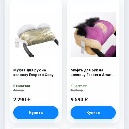
Муфта для рук на
Муфта для рук на
коляску Esspero Cosy
коляску Esspero Amato
White Gold
ST Pink
В наличии
В наличии
4 190 р
10 290 р
2 290
9 590
e
e
Купить
Купить