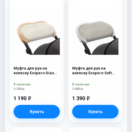
Муфта для рук на
Муфта для рук на
коляску Esspero Diaz
коляску Esspero Soft
(Натуральная шерсть)
Fur Beige
Beige
В наличии
В наличии
1 790 р
1 990 р
1 190
1 390
e
e
Купить
Купить