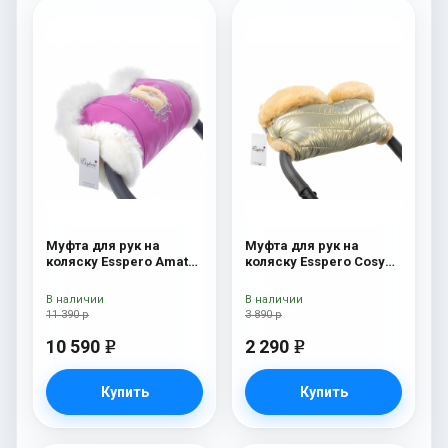
Муфта для рук на
Муфта для рук на
коляску Esspero Amato
коляску Esspero Cosy
SW Pink
Gold
В наличии
В наличии
11 390 р
3 890 р
10 590
2 290
e
e
Купить
Купить