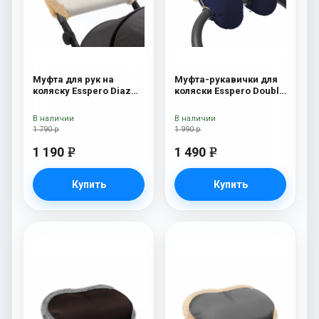
Муфта для рук на
Муфта-рукавички для
коляску Esspero Diaz
коляски Esspero Double
(Натуральная шерсть)
(Натуральная шерсть)
Beige
Navy
В наличии
В наличии
1 790 р
1 990 р
1 190
1 490
e
e
Купить
Купить