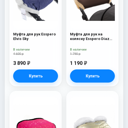
Муфта для рук Esspero
Муфта для рук на
Elvis Sky
коляску Esspero Diaz
(Натуральная шерсть)
Chocolat
В наличии
В наличии
4 600 р
1 790 р
3 890
1 190
e
e
Купить
Купить