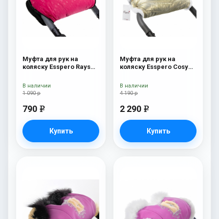
Муфта для рук на
Муфта для рук на
коляску Esspero Rays
коляску Esspero Cosy
Pink
White Gold
В наличии
В наличии
1 090 р
4 190 р
790
2 290
e
e
Купить
Купить