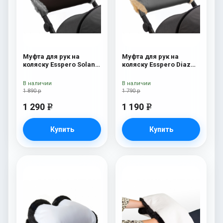
Муфта для рук на
Муфта для рук на
коляску Esspero Solana
коляску Esspero Diaz
(Натуральная шерсть)
(Натуральная шерсть)
Brown
Grey
В наличии
В наличии
1 890 р
1 790 р
1 290
1 190
e
e
Купить
Купить