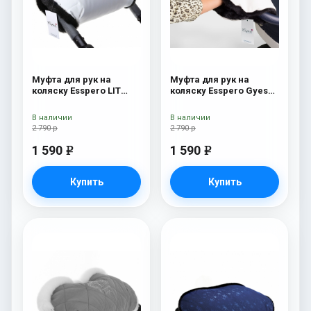
Муфта для рук на
Муфта для рук на
коляску Esspero LIT
коляску Esspero Gуеs
Leatherette (эко-кожа)
Lux White / Black
white/black
В наличии
В наличии
2 790 р
2 790 р
1 590
1 590
e
e
Купить
Купить