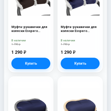
Муфта-рукавички для
Муфта-рукавички для
коляски Esspero
коляски Esspero
Christer (Натуральная
Christer (Натуральная
шерсть) Chocolat
шерсть) Navy
В наличии
В наличии
1 790 р
1 790 р
1 290
1 290
e
e
Купить
Купить