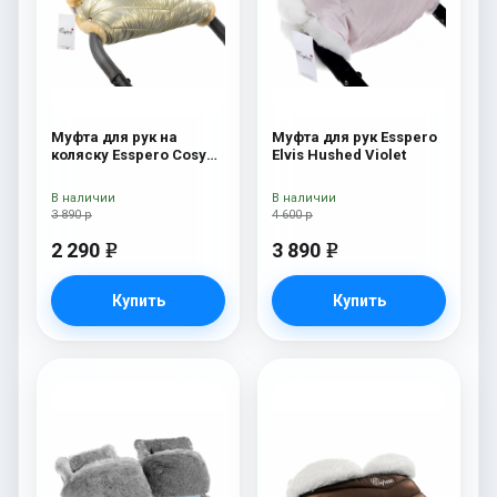
Муфта для рук на
Муфта для рук Esspero
коляску Esspero Cosy
Elvis Hushed Violet
Gold
В наличии
В наличии
3 890 р
4 600 р
2 290
3 890
e
e
Купить
Купить