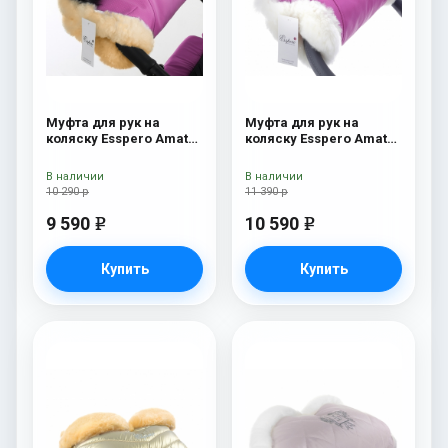
Муфта для рук на
Муфта для рук на
коляску Esspero Amato
коляску Esspero Amato
ST Pink
SW Pink
В наличии
В наличии
10 290 р
11 390 р
9 590
10 590
e
e
Купить
Купить