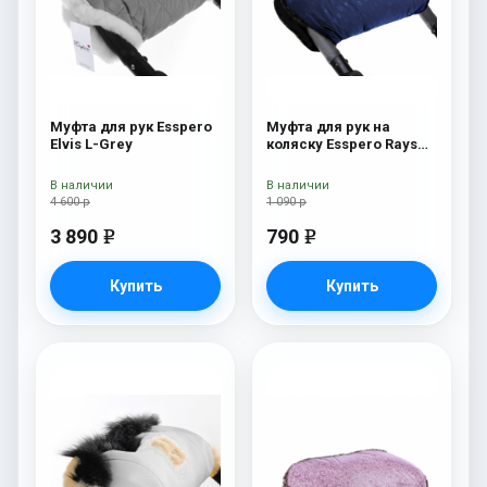
Муфта для рук Esspero
Муфта для рук на
Elvis L-Grey
коляску Esspero Rays
Navy
В наличии
В наличии
4 600 р
1 090 р
3 890
790
e
e
Купить
Купить