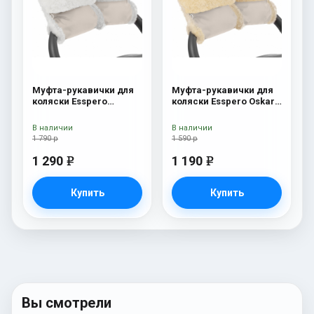
Муфта-рукавички для
Муфта-рукавички для
коляски Esspero
коляски Esspero Oskar
Christer (Натуральная
(Натуральная шерсть)
шерсть) Beige
Beige
В наличии
В наличии
1 790 р
1 590 р
1 290
1 190
e
e
Купить
Купить
Вы смотрели