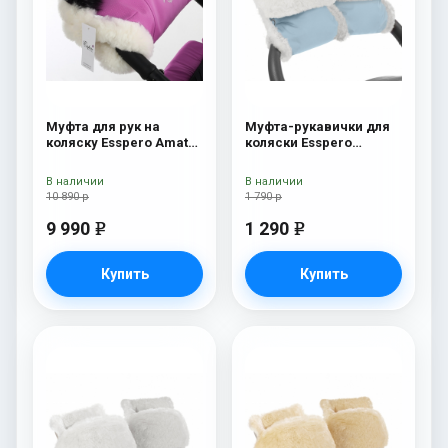
Муфта для рук на
Муфта-рукавички для
коляску Esspero Amato
коляски Esspero
Pink
Christer (Натуральная
шерсть) Blue Mountain
В наличии
В наличии
10 890 р
1 790 р
9 990
1 290
e
e
Купить
Купить