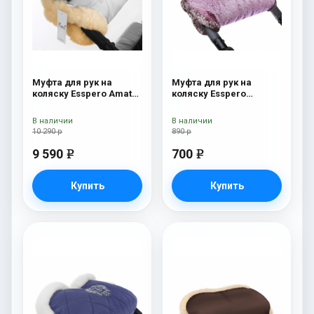
Муфта для рук на
Муфта для рук на
коляску Esspero Amato
коляску Esspero
ST White
Jennifer Pink
В наличии
В наличии
10 290 р
890 р
9 590
700
e
e
Купить
Купить