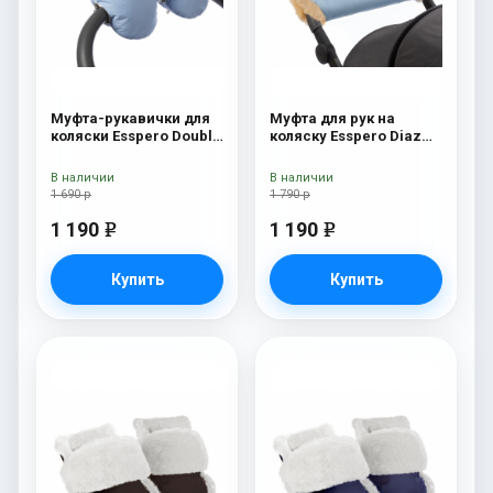
Муфта-рукавички для
Муфта для рук на
коляски Esspero Double
коляску Esspero Diaz
(Натуральная шерсть)
(Натуральная шерсть)
Blue Mountain
Blue Mountain
В наличии
В наличии
1 690 р
1 790 р
1 190
1 190
e
e
Купить
Купить