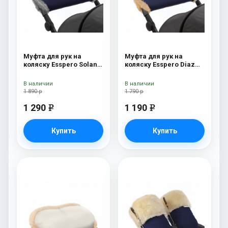
Муфта для рук на
Муфта для рук на
коляску Esspero Solana
коляску Esspero Diaz
(Натуральная шерсть)
(Натуральная шерсть)
Deep Ocean
Navy
В наличии
В наличии
1 890 р
1 790 р
1 290
1 190
e
e
Купить
Купить