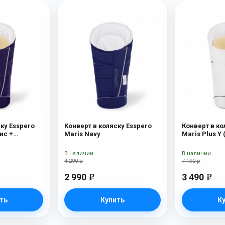
ку Esspero
Конверт в коляску Esspero
Конверт в ко
ис +
Maris Navy
Maris Plus Y 
х) Navy
натуральный 
В наличии
В наличии
4 290 р
7 190 р
2 990
3 490
e
e
ть
Купить
К