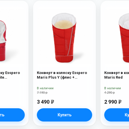
ку Esspero
Конверт в коляску Esspero
Конверт в ко
ite
Maris Plus Y (флис +
Maris Red
00% шерсть)
натуральный мех) Red
В наличии
В наличии
7 190 р
4 290 р
3 490
2 990
e
e
ть
Купить
К