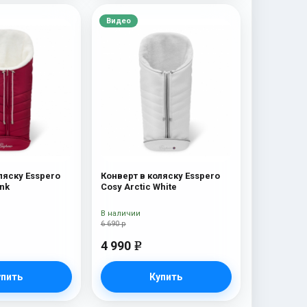
Видео
ляску Esspero
Конверт в коляску Esspero
ink
Cosy Arctic White
В наличии
6 690 р
4 990
e
упить
Купить