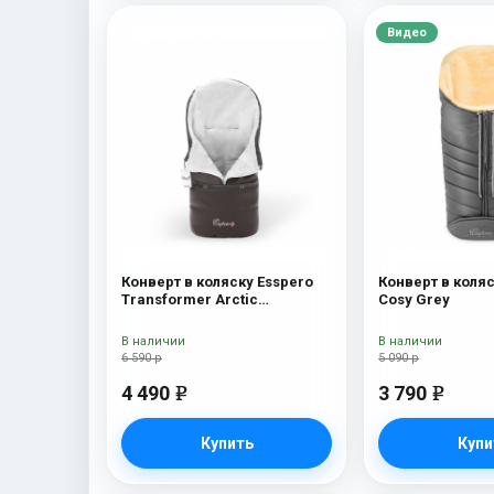
Видео
Конверт в коляску Esspero
Конверт в коляс
Transformer Arctic
Cosy Grey
(натуральная 100% шерсть)
Chocolat
В наличии
В наличии
6 590 р
5 090 р
4 490
3 790
e
e
Купить
Купи