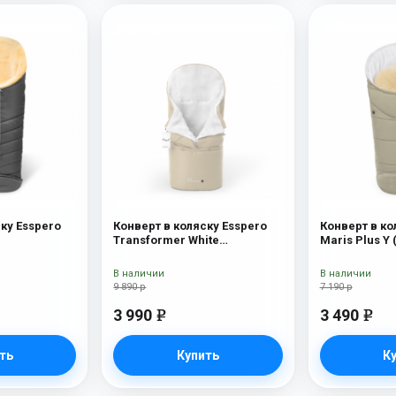
ку Esspero
Конверт в коляску Esspero
Конверт в ко
Transformer White
Maris Plus Y 
(натуральная 100% шерсть)
натуральный
Beige
В наличии
В наличии
9 890 р
7 190 р
3 990
3 490
e
e
ть
Купить
К