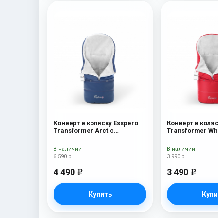
Конверт в коляску Esspero
Конверт в коляс
Transformer Arctic
Transformer Wh
(натуральная 100% шерсть)
(натуральная 1
Navy
Red
В наличии
В наличии
6 590 р
3 990 р
4 490
3 490
e
e
Купить
Купи