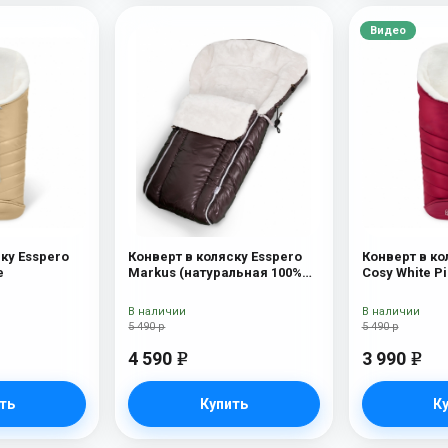
Видео
ку Esspero
Конверт в коляску Esspero
Конверт в ко
e
Markus (натуральная 100%
Cosy White P
шерсть) Chocolat
В наличии
В наличии
5 490 р
5 490 р
4 590
3 990
e
e
ть
Купить
К