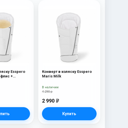
ляску Esspero
Конверт в коляску Esspero
(флис +
Maris Milk
мех) Milk
В наличии
4 290 р
2 990
e
упить
Купить