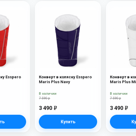
ку Esspero
Конверт в коляску Esspero
Конверт в ко
Maris Plus Navy
Maris Plus Mi
В наличии
В наличии
7 590 р
7 590 р
3 490
3 490
e
e
ть
Купить
К