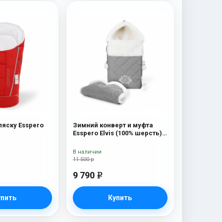
ляску Esspero
Зимний конверт и муфта
Esspero Elvis (100% шерсть)
L-Grey
В наличии
11 500 р
9 790
e
упить
Купить