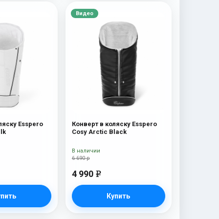
Видео
ляску Esspero
Конверт в коляску Esspero
lk
Cosy Arctic Black
В наличии
6 690 р
4 990
e
упить
Купить