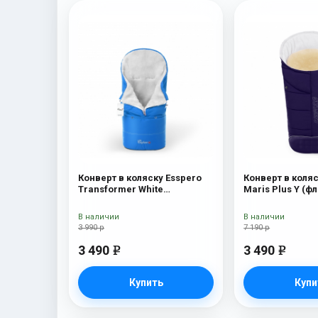
Конверт в коляску Esspero
Конверт в коляс
Transformer White
Maris Plus Y (фл
(натуральная 100% шерсть)
натуральный ме
Blue Mountain
В наличии
В наличии
3 990 р
7 190 р
3 490
3 490
e
e
Купить
Купи