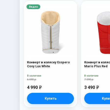
Видео
Конверт в коляску Esspero
Конверт в коляс
Cosy Lux White
Maris Plus Red
В наличии
В наличии
6 690 р
7 590 р
4 990
3 490
e
e
Купить
Купи