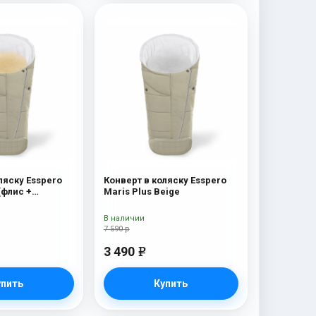
ляску Esspero
Конверт в коляску Esspero
(флис +
Maris Plus Beige
 мех) Beige
В наличии
7 590 р
3 490
e
упить
Купить