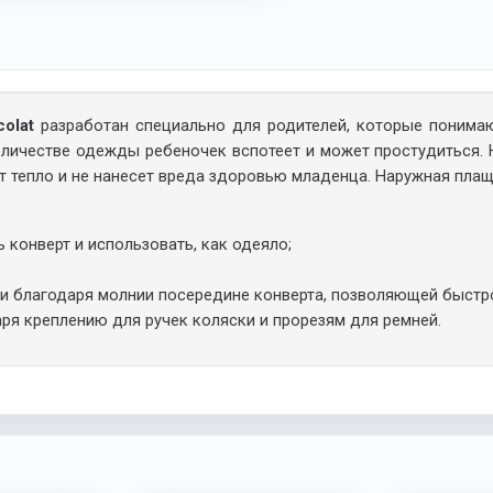
olat
разработан специально для родителей, которые понима
количестве одежды ребеночек вспотеет и может простудиться.
ит тепло и не нанесет вреда здоровью младенца. Наружная пла
 конверт и использовать, как одеяло;
и благодаря молнии посередине конверта, позволяющей быстро
ря креплению для ручек коляски и прорезям для ремней.