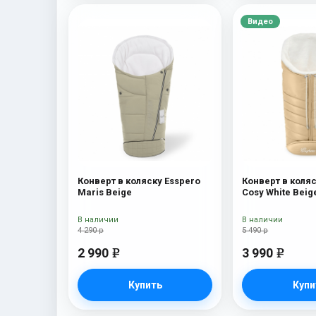
Видео
Конверт в коляску Esspero
Конверт в коляс
Maris Beige
Cosy White Beig
В наличии
В наличии
4 290 р
5 490 р
2 990
3 990
e
e
Купить
Купи