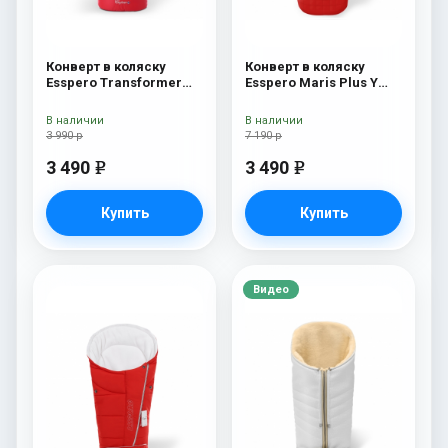
Конверт в коляску
Конверт в коляску
Esspero Transformer
Esspero Maris Plus Y
White (натуральная
(флис + натуральный
100% шерсть) Red
мех) Red
В наличии
В наличии
3 990 р
7 190 р
3 490
3 490
e
e
Купить
Купить
Видео