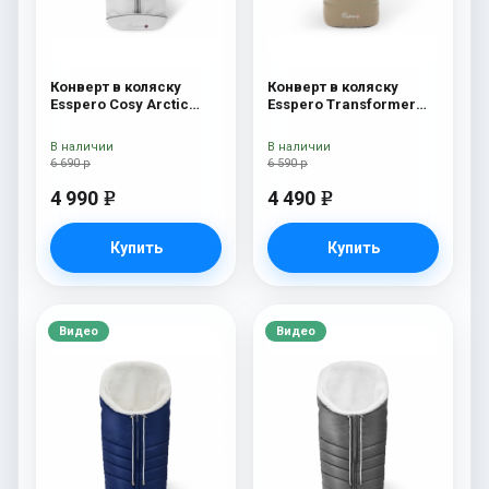
Конверт в коляску
Конверт в коляску
Esspero Cosy Arctic
Esspero Transformer
White
Arctic (натуральная
100% шерсть)
В наличии
В наличии
Cappuccino
6 690 р
6 590 р
4 990
4 490
e
e
Купить
Купить
Видео
Видео