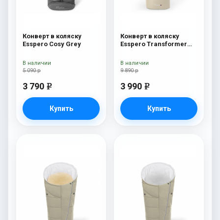
Конверт в коляску
Конверт в коляску
Esspero Cosy Grey
Esspero Transformer
White (натуральная
100% шерсть) Beige
В наличии
В наличии
5 090 р
9 890 р
3 790
3 990
e
e
Купить
Купить