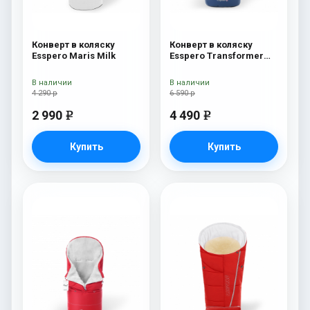
Конверт в коляску
Конверт в коляску
Esspero Maris Milk
Esspero Transformer
Arctic (натуральная
100% шерсть) Navy
В наличии
В наличии
4 290 р
6 590 р
2 990
4 490
e
e
Купить
Купить