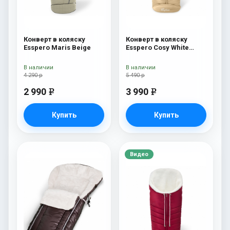
Конверт в коляску
Конверт в коляску
Esspero Maris Beige
Esspero Cosy White
Beige
В наличии
В наличии
4 290 р
5 490 р
2 990
3 990
e
e
Купить
Купить
Видео