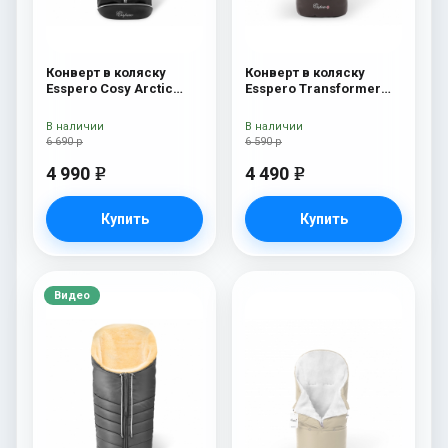
Конверт в коляску
Конверт в коляску
Esspero Cosy Arctic
Esspero Transformer
Black
Arctic (натуральная
100% шерсть) Chocolat
В наличии
В наличии
6 690 р
6 590 р
4 990
4 490
e
e
Купить
Купить
Видео