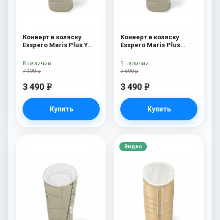
Конверт в коляску
Конверт в коляску
Esspero Maris Plus Y
Esspero Maris Plus
(флис + натуральный
Beige
мех) Beige
В наличии
В наличии
7 190 р
7 590 р
3 490
3 490
e
e
Купить
Купить
Видео