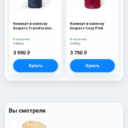
Конверт в коляску
Конверт в коляску
Esspero Transformer
Esspero Cosy Pink
White (натуральная
100% шерсть) Navy
В наличии
В наличии
9 890 р
5 090 р
3 990
3 790
e
e
Купить
Купить
Вы смотрели