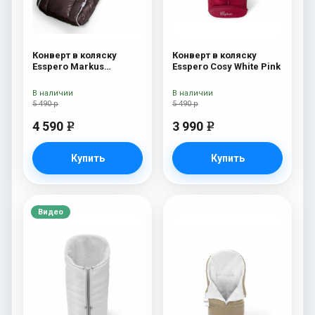
Конверт в коляску
Конверт в коляску
Esspero Markus
Esspero Cosy White Pink
(натуральная 100%
шерсть) Chocolat
В наличии
В наличии
5 490 р
5 490 р
4 590
3 990
e
e
Купить
Купить
Видео