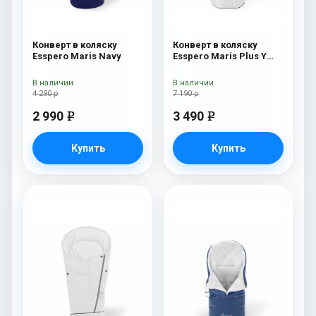
Конверт в коляску
Конверт в коляску
Esspero Maris Navy
Esspero Maris Plus Y
(флис + натуральный
мех) Milk
В наличии
В наличии
4 290 р
7 190 р
2 990
3 490
e
e
Купить
Купить