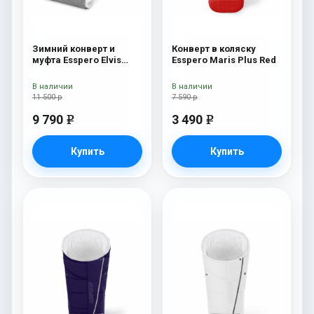
Зимний конверт и
Конверт в коляску
муфта Esspero Elvis
Esspero Maris Plus Red
(100% шерсть) L-Grey
В наличии
В наличии
11 500 р
7 590 р
9 790
3 490
e
e
Купить
Купить