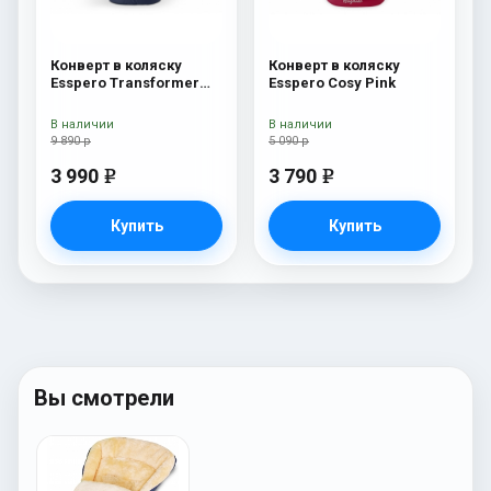
Конверт в коляску
Конверт в коляску
Esspero Transformer
Esspero Cosy Pink
White (натуральная
100% шерсть) Navy
В наличии
В наличии
9 890 р
5 090 р
3 990
3 790
e
e
Купить
Купить
Вы смотрели