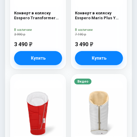
Конверт в коляску
Конверт в коляску
Esspero Transformer
Esspero Maris Plus Y
White (натуральная
(флис + натуральный
100% шерсть) Red
мех) Red
В наличии
В наличии
3 990 р
7 190 р
3 490
3 490
e
e
Купить
Купить
Видео