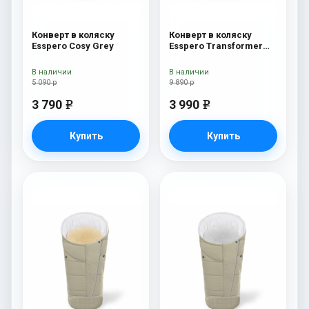
Конверт в коляску
Конверт в коляску
Esspero Cosy Grey
Esspero Transformer
White (натуральная
100% шерсть) Beige
В наличии
В наличии
5 090 р
9 890 р
3 790
3 990
e
e
Купить
Купить