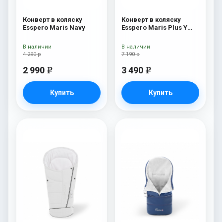
Конверт в коляску
Конверт в коляску
Esspero Maris Navy
Esspero Maris Plus Y
(флис + натуральный
мех) Milk
В наличии
В наличии
4 290 р
7 190 р
2 990
3 490
e
e
Купить
Купить