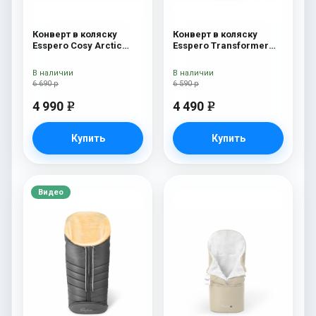
Конверт в коляску
Конверт в коляску
Esspero Cosy Arctic
Esspero Transformer
Black
Arctic (натуральная
100% шерсть) Chocolat
В наличии
В наличии
6 690 р
6 590 р
4 990
4 490
e
e
Купить
Купить
Видео