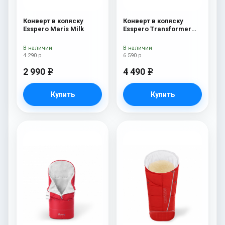
Конверт в коляску
Конверт в коляску
Esspero Maris Milk
Esspero Transformer
Arctic (натуральная
100% шерсть) Navy
В наличии
В наличии
4 290 р
6 590 р
2 990
4 490
e
e
Купить
Купить