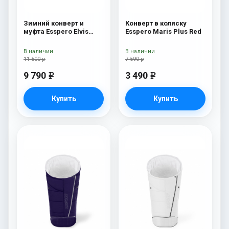
Зимний конверт и
Конверт в коляску
муфта Esspero Elvis
Esspero Maris Plus Red
(100% шерсть) L-Grey
В наличии
В наличии
11 500 р
7 590 р
9 790
3 490
e
e
Купить
Купить