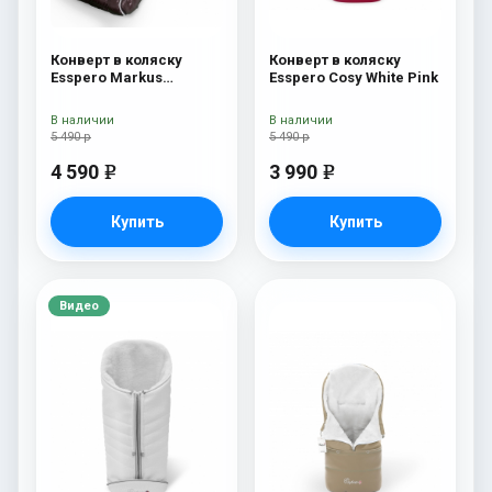
Конверт в коляску
Конверт в коляску
Esspero Markus
Esspero Cosy White Pink
(натуральная 100%
шерсть) Chocolat
В наличии
В наличии
5 490 р
5 490 р
4 590
3 990
e
e
Купить
Купить
Видео