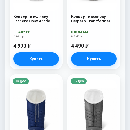
Конверт в коляску
Конверт в коляску
Esspero Cosy Arctic
Esspero Transformer
White
Arctic (натуральная
100% шерсть)
В наличии
В наличии
Cappuccino
6 690 р
6 590 р
4 990
4 490
e
e
Купить
Купить
Видео
Видео