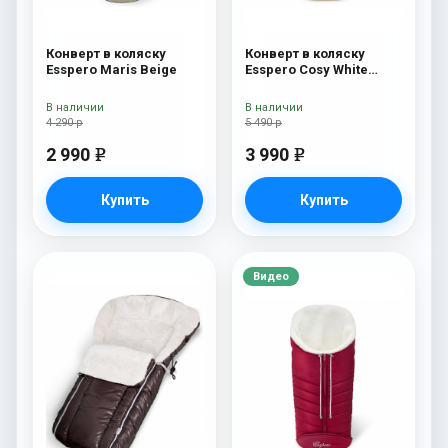
Конверт в коляску
Конверт в коляску
Esspero Maris Beige
Esspero Cosy White
Beige
В наличии
В наличии
4 290 р
5 490 р
2 990
3 990
e
e
Купить
Купить
Видео