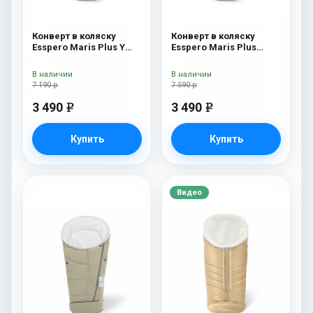
Конверт в коляску
Конверт в коляску
Esspero Maris Plus Y
Esspero Maris Plus
(флис + натуральный
Beige
мех) Beige
В наличии
В наличии
7 190 р
7 590 р
3 490
3 490
e
e
Купить
Купить
Видео