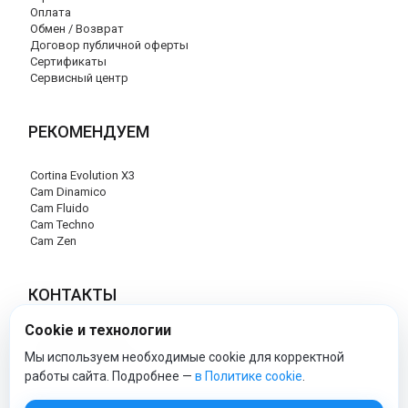
Оплата
Обмен / Возврат
Договор публичной оферты
Сертификаты
Сервисный центр
РЕКОМЕНДУЕМ
Cortina Evolution X3
Cam Dinamico
Cam Fluido
Cam Techno
Cam Zen
КОНТАКТЫ
Cookie и технологии
+7 (495) 120-29-85
info@cam-official-store.ru
Мы используем необходимые cookie для корректной
работы сайта. Подробнее —
в Политике cookie
.
cam-official-store - Официальный сайт