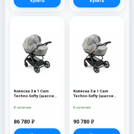
Купить
Купить
Коляска 3 в 1 Cam
Коляска 3 в 1 Cam
Techno Softy (шасси
Techno Softy (шасси
Black Matt V90S) 514
Rosegold V95S) 514
В наличии
В наличии
86 780
90 780
e
e