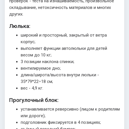
проверок - теста на изнашиваемость, произвольное
складывание, нетоксичность материалов и многих
других.
Люлька:
широкий и просторный, закрытый от ветра
корпус;
выполняет функции автолюльки для детей
весом до 10 кг;
3 позиции наклона спинки;
вентилируемое дно;
длина/широта/высота внутри люльки -
35*79*22÷18 см;
вес - 4,9 кг.
Прогулочный блок:
устанавливается реверсивно (лицом к родителям
или дороге);
подголовник фиксируется в 4 позициях;
съёмный передний бампер;