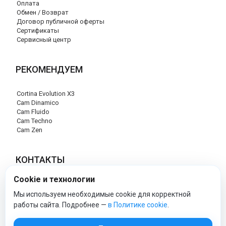
Оплата
Обмен / Возврат
Договор публичной оферты
Сертификаты
Сервисный центр
РЕКОМЕНДУЕМ
Cortina Evolution X3
Cam Dinamico
Cam Fluido
Cam Techno
Cam Zen
КОНТАКТЫ
Cookie и технологии
+7 (495) 120-29-85
info@cam-official-store.ru
Мы используем необходимые cookie для корректной
работы сайта. Подробнее —
в Политике cookie
.
cam-official-store - Официальный сайт