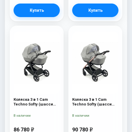
Купить
Купить
Коляска 3 в 1 Cam
Коляска 3 в 1 Cam
Techno Softy (шасси
Techno Softy (шасси
Black Matt V90S) 514
Rosegold V95S) 514
В наличии
В наличии
86 780
90 780
e
e