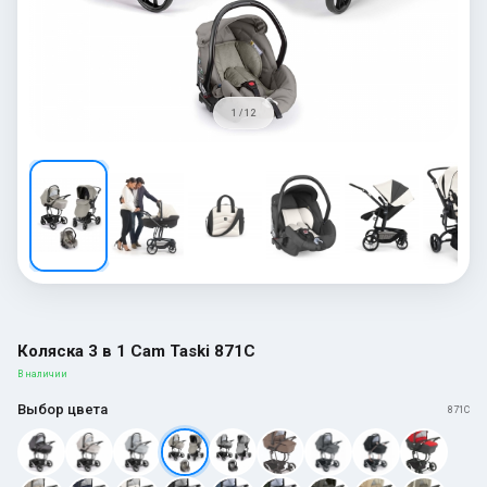
1 / 12
Коляска 3 в 1 Cam Taski 871C
В наличии
Выбор цвета
871C