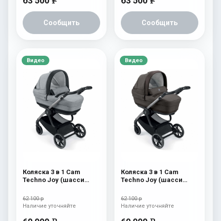
63 500
63 500
e
e
Сообщить
Сообщить
Видео
Видео
Коляска 3 в 1 Cam
Коляска 3 в 1 Cam
Techno Joy (шасси
Techno Joy (шасси
V94S) 507
V94S) 506
62 100 р
62 100 р
Наличие уточняйте
Наличие уточняйте