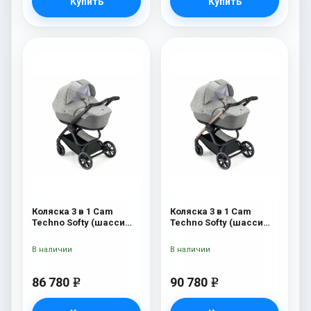
Купить
Купить
Коляска 3 в 1 Cam
Коляска 3 в 1 Cam
Techno Softy (шасси
Techno Softy (шасси
Black Matt V90S) 514
Rosegold V95S) 514
В наличии
В наличии
86 780
90 780
e
e