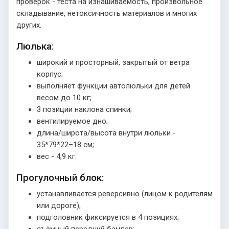
проверок - теста на изнашиваемость, произвольное
складывание, нетоксичность материалов и многих
других.
Люлька:
широкий и просторный, закрытый от ветра
корпус;
выполняет функции автолюльки для детей
весом до 10 кг;
3 позиции наклона спинки;
вентилируемое дно;
длина/широта/высота внутри люльки -
35*79*22÷18 см;
вес - 4,9 кг.
Прогулочный блок:
устанавливается реверсивно (лицом к родителям
или дороге);
подголовник фиксируется в 4 позициях;
съёмный передний бампер;