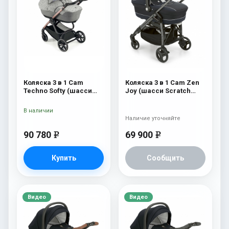
Коляска 3 в 1 Cam
Коляска 3 в 1 Cam Zen
Techno Softy (шасси
Joy (шасси Scratch
Rosegold V95S) 514
Grey) 754
В наличии
Наличие уточняйте
90 780
69 900
e
e
Купить
Сообщить
Видео
Видео