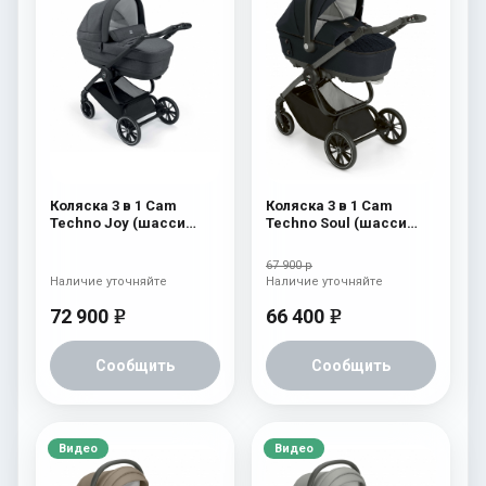
Коляска 3 в 1 Cam
Коляска 3 в 1 Cam
Techno Joy (шасси
Techno Soul (шасси
V90S) 505
Scratch Grey) 729
67 900 р
Наличие уточняйте
Наличие уточняйте
72 900
66 400
e
e
Сообщить
Сообщить
Видео
Видео