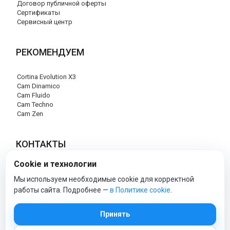
Договор публичной оферты
Сертификаты
Сервисный центр
РЕКОМЕНДУЕМ
Cortina Evolution X3
Cam Dinamico
Cam Fluido
Cam Techno
Cam Zen
КОНТАКТЫ
Cookie и технологии
+7 (495) 120-29-85
info@cam-official-store.ru
Мы используем необходимые cookie для корректной
работы сайта. Подробнее —
в Политике cookie
.
cam-official-store - Официальный сайт
Принять