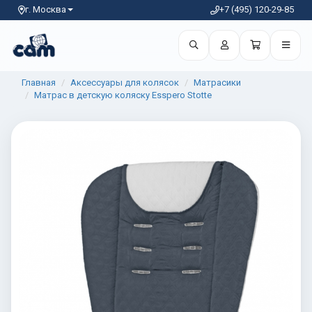
г. Москва
+7 (495) 120-29-85
Главная
Аксессуары для колясок
Матрасики
Матрас в детскую коляску Esspero Stotte