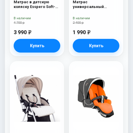
Матрас в детскую
Матрас
коляску Esspero Soft-
универсальный
Memory Green
Esspero Baby-Cotton
Linear
В наличии
В наличии
4 700 р
2 400 р
3 990
1 990
e
e
Купить
Купить