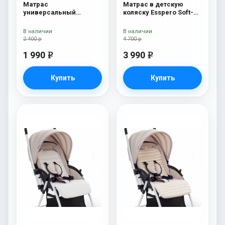
Матрас
Матрас в детскую
универсальный
коляску Esspero Soft-
Esspero Baby-Cotton
Memory Orange
Big-Star
В наличии
В наличии
2 400 р
4 700 р
1 990
3 990
e
e
Купить
Купить