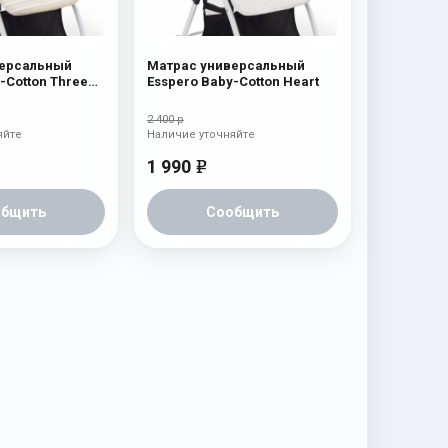
версальный
Матрас универсальный
-Cotton Three
Esspero Baby-Cotton Heart
2 400 р
яйте
Наличие уточняйте
1 990
e
общить
Сообщить