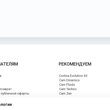
ПАТЕЛЯМ
РЕКОМЕНДУЕМ
а
Cortina Evolution X3
я
Cam Dinamico
Cam Fluido
Возврат
Cam Techno
 публичной оферты
Cam Zen
каты
ый центр
ологии