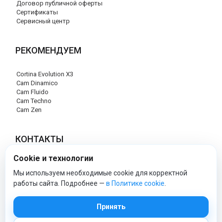
Договор публичной оферты
Сертификаты
Сервисный центр
РЕКОМЕНДУЕМ
Cortina Evolution X3
Cam Dinamico
Cam Fluido
Cam Techno
Cam Zen
КОНТАКТЫ
Cookie и технологии
+7 (495) 120-29-85
info@cam-official-store.ru
Мы используем необходимые cookie для корректной
работы сайта. Подробнее —
в Политике cookie
.
cam-official-store - Официальный сайт
Принять