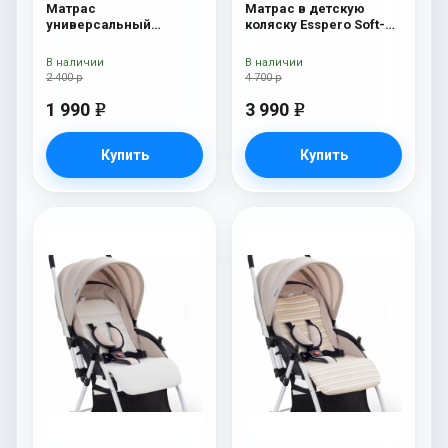
Матрас
Матрас в детскую
универсальный
коляску Esspero Soft-
Esspero Baby-Cotton
Memory Orange
Big-Star
В наличии
В наличии
2 400 р
4 700 р
1 990
3 990
e
e
Купить
Купить