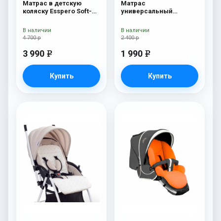
Матрас в детскую
Матрас
коляску Esspero Soft-
универсальный
Memory Green
Esspero Baby-Cotton
Linear
В наличии
В наличии
4 700 р
2 400 р
3 990
1 990
e
e
Купить
Купить