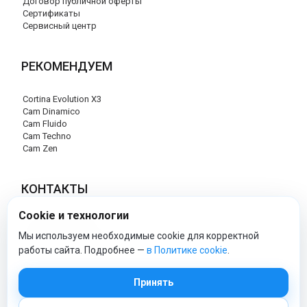
Договор публичной оферты
Сертификаты
Сервисный центр
РЕКОМЕНДУЕМ
Cortina Evolution X3
Cam Dinamico
Cam Fluido
Cam Techno
Cam Zen
КОНТАКТЫ
Cookie и технологии
+7 (495) 120-29-85
info@cam-official-store.ru
Мы используем необходимые cookie для корректной
работы сайта. Подробнее —
в Политике cookie
.
cam-official-store - Официальный сайт
Принять